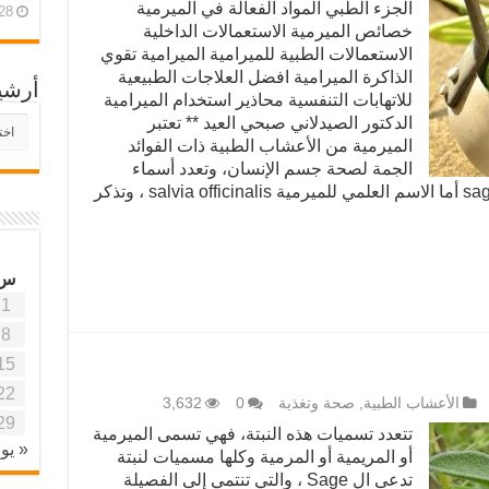
الجزء الطبي المواد الفعالة في الميرمية
28 أبريل، 26
خصائص الميرمية الاستعمالات الداخلية
الاستعمالات الطبية للميرامية الميرامية تقوي
الذاكرة الميرامية افضل العلاجات الطبيعية
أرشي
للاتهابات التنفسية محاذير استخدام الميرامية
الدكتور الصيدلاني صبحي العيد ** تعتبر
أرش
موقع
الميرمية من الأعشاب الطبية ذات الفوائد
آفاق
الجمة لصحة جسم الإنسان، وتعدد أسماء
علمي
الميرامية الناعمة او قوسية او قصعين sage أما الاسم العلمي للميرمية salvia officinalis ، وتذكر
وتربو
س
1
8
15
22
الأعشاب الطبية
,
صحة وتغذية
0
3,632
29
تتعدد تسميات هذه النبتة، فهي تسمى الميرمية
« يون
أو المريمية أو المرمية وكلها مسميات لنبتة
تدعى ال Sage ، والتي تنتمي إلى الفصيلة