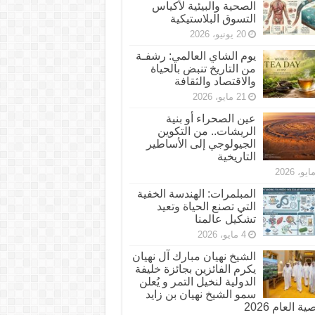
الصحية والبيئية لأكياس
التسوق البلاستيكية
20 يونيو، 2026
يوم الشاي العالمي: رشفـة
من التاريخ تنبض بالحياة
والاقتصاد والثقافة
21 مايو، 2026
عين الصحراء أو بنية
الريشات.. من التكوين
الجيولوجي إلى الأساطير
التاريخية
المبلمرات: الهندسة الخفية
التي تصنع الحياة وتعيد
تشكيل عالمنا
4 مايو، 2026
الشيخ نهيان مبارك آل نهيان
يكرم الفائزين بجائزة خليفة
الدولية لنخيل التمر و يُعلن
سمو الشيخ نهيان بن زايد
 العام 2026