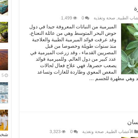
ة
شاب الطبية
,
صحة وتغذية
0
1,499
الميرمية من النباتات المعروفة جيدا في دول
حوض البحر المتوسط وهي من عائلة النعناع،
وقد عرفت فوائد الميرمية الطبية والعلاجية
منذ سنوات طويلة وخصوصا من قبل
المصريين القدماء ، وقد زرعت الميرمية في
عدد كبير من دول العالم. وللميرمية فوائد
يصعب حصرها، فهي علاج فعال لحالات
المغص المعوي وطاردة للغازات وتساعد
5 مايو، 2026
يد وهي مطهرة للجسم …
سان
الأعشاب الطبية
,
صحة وتغذية
0
3,323
شخصية