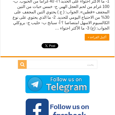
1- ما الأكثر احتواء على الحديد؟ أ- 40 غراما من الحبوب. ب-
100 غرام من لحم العجل الهبر. ج- خمس حبات من التين
المجفف «قطين». الجواب: ( ج ) يحتوي التين المجفف على
30% من الاحتياج اليومي للحديد. 2- ما الذي يحتوي على نوع
الكالسيوم الاسهل امتصاصا ؟ أ- سبانخ ب- حليب ج- بروكلي
الجواب: (ج) 3- ما الأكثر احتواء …
أكمل القراءة »