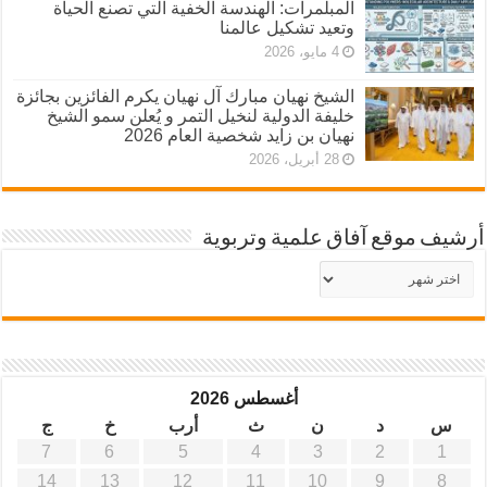
المبلمرات: الهندسة الخفية التي تصنع الحياة
وتعيد تشكيل عالمنا
4 مايو، 2026
الشيخ نهيان مبارك آل نهيان يكرم الفائزين بجائزة
خليفة الدولية لنخيل التمر و يُعلن سمو الشيخ
نهيان بن زايد شخصية العام 2026
28 أبريل، 2026
أرشيف موقع آفاق علمية وتربوية
أرشيف
موقع
آفاق
علمية
وتربوية
أغسطس 2026
س
د
ن
ث
أرب
خ
ج
7
6
5
4
3
2
1
14
13
12
11
10
9
8