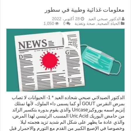
معلومات غذائية وطبية في سطور
الدكتور صبحي العيد
28 أكتوبر، 2022
الحياة الصحية
,
صحة وتغذية
0
1,050
الدكتور الصيدلاني صبحي شحاده العيد * 1- الحيوانات لا تصاب
بمرض النقرس GOUT أو كما يسمى داء الملوك، لأنها تمتلك
إنزيم اسمه يوروكيزUricase والذي يقوم بدوره بتكسير الزائد
من حامض اليوريك Uric Acid المسبب الرئيسي لهذا المرض،
والذي عادة ما يظهر على شكل الم شديد تزيد هجمته ليلا
وخصوصا في الإصبع الكبير من القدم مع التورم والاحمرار قبل