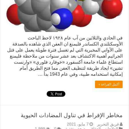
في الحادي والثلاثين من آب عام ۱۹۲۸ لاحظ الباحث
الأوسكتلندي الكساندر فليمنغ ان العفن الذي شاهده بالصدفة
على الأواني المخبرية التي لم تغسل فترة طويلة يعمل على قتل
الجراثيم أهمية الاكتشاف بعد عشر سنوات من ملاحظة فليمنغ
استطاع علماء جامعة أكسفورد «خوفارد فلوري» «وارنست
تشين» ایجاد طريقة لتنظيف العفن مما فتح الطريق أمام
إمكانية استخدامه طبية، وفي عام 1943 بدأ …
أكمل القراءة »
مخاطر الإفراط في تناول المضادات الحيوية
فريق التحرير
7 مايو، 2021
العلاجات والعقاقير
,
صحة وتغذية
0
1,999