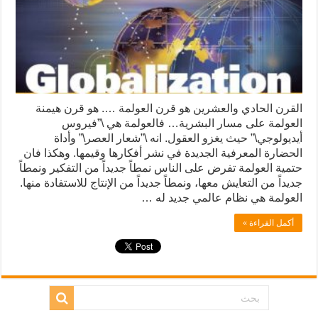
القرن الحادي والعشرين هو قرن العولمة …. هو قرن هيمنة
العولمة على مسار البشرية… فالعولمة هي \”فيروس
أيديولوجي\” حيث يغزو العقول. انه \”شعار العصر\” وأداة
الحضارة المعرفية الجديدة في نشر أفكارها وقيمها. وهكذا فان
حتمية العولمة تفرض على الناس نمطاً جديداً من التفكير ونمطاً
جديداً من التعايش معها، ونمطاً جديداً من الإنتاج للاستفادة منها.
العولمة هي نظام عالمي جديد له …
أكمل القراءة »