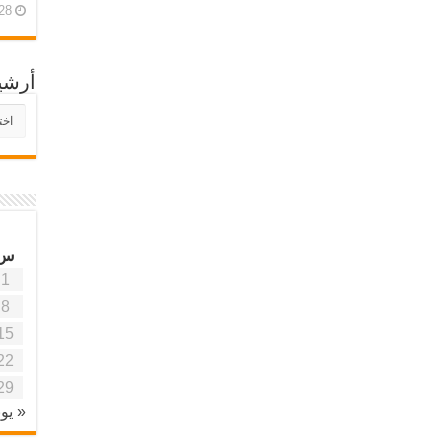
28 أبريل، 26
أرشي
أرش
موقع
آفاق
علمي
وتربو
س
1
8
15
22
29
« يون