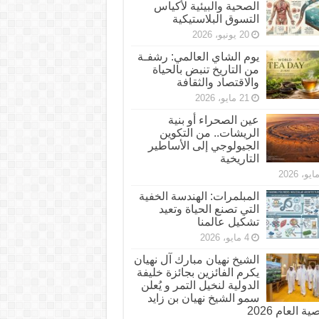
الصحية والبيئية لأكياس
التسوق البلاستيكية
20 يونيو، 2026
يوم الشاي العالمي: رشفـة
من التاريخ تنبض بالحياة
والاقتصاد والثقافة
21 مايو، 2026
عين الصحراء أو بنية
الريشات.. من التكوين
الجيولوجي إلى الأساطير
التاريخية
المبلمرات: الهندسة الخفية
التي تصنع الحياة وتعيد
تشكيل عالمنا
4 مايو، 2026
الشيخ نهيان مبارك آل نهيان
يكرم الفائزين بجائزة خليفة
الدولية لنخيل التمر و يُعلن
سمو الشيخ نهيان بن زايد
 العام 2026