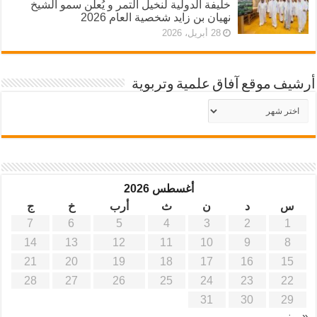
خليفة الدولية لنخيل التمر و يُعلن سمو الشيخ
نهيان بن زايد شخصية العام 2026
28 أبريل، 2026
أرشيف موقع آفاق علمية وتربوية
أرشيف
موقع
آفاق
علمية
وتربوية
أغسطس 2026
س
د
ن
ث
أرب
خ
ج
7
6
5
4
3
2
1
14
13
12
11
10
9
8
21
20
19
18
17
16
15
28
27
26
25
24
23
22
31
30
29
« يونيو