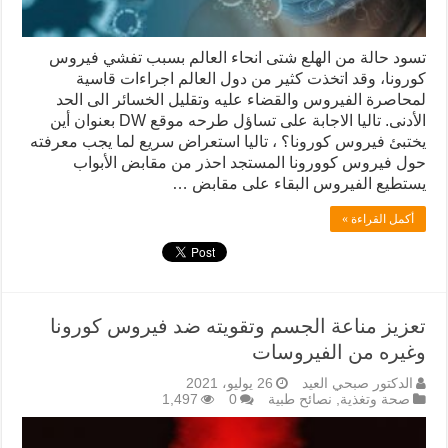
تسود حالة من الهلع شتى انحاء العالم بسبب تفشي فيروس
كورونا، وقد اتخذت كثير من دول العالم اجراءات قاسية
لمحاصرة الفيروس والقضاء عليه وتقليل الخسائر الى الحد
الأدنى. تاليا الاجابة على تساؤل طرحه موقع DW بعنوان أين
يختبئ فيروس كورونا؟ ، تاليا استعراض سريع لما يجب معرفته
حول فيروس كوورونا المستجد احذر من مقابض الأبواب
يستطيع الفيروس البقاء على مقابض …
أكمل القراءة »
تعزيز مناعة الجسم وتقويته ضد فيروس كورونا
وغيره من الفيروسات
الدكتور صبحي العيد
26 يوليو، 2021
صحة وتغذية
,
نصائح طبية
0
1,497