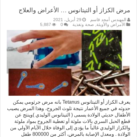
مرض الكزاز أو التيتانوس … الأعراض والعلاج
المهندس أمجد قاسم
29 أبريل، 2021
الأمراض والأوبئة
,
صحة وتغذية
0
5,887
يعرف الكزاز أو التيتانوس Tetanus بانه مرض جرثومي يمكن
حدوثه في جميع الأعمار نتيجة تلوث الجروح، وهذا المرض يصيب
الأطفال حديثي الولادة يسمى ( التيتانوس الوليدي )وينتج عن
قطع الحبل السري بالات ملوثة أو تغطية الجروح بمواد ملوثة
والكزاز الوليدي غالباً ما يؤدي إلى الوفاة خلال الأيام الأولي من
الولادة . ومعدل الإصابة بالمرض، أكثر من 800000 طفل