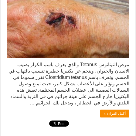
مرض التيتانوس Tetanus والذي يعرف باسم الكزاز يصيب
الانسان والحيوان، وينجم عن بكتيريا خطيرة تتسبب بالتهاب في
الجسم، وتعرف باسم Clostridium tetanus تفرز سموما في
الجسم وتؤثر على الأعصاب بشكل كبير، حيث تمنع وصول
السيالات العصبية الى عضلات الجسم المختلفة. تعيش هذه
البكتيريا خارج الجسم على هيئة جراثيم في في التربة والسماد
البلدي والأرض في الحظائر ، وتدخل تلك الجراثيم …
أكمل القراءة »