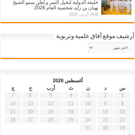
خليفة الدولية لنخيل التمر و يُعلن سمو الشيخ
نهيان بن زايد شخصية العام 2026
28 أبريل، 2026
أرشيف موقع آفاق علمية وتربوية
أرشيف
موقع
آفاق
علمية
وتربوية
أغسطس 2026
س
د
ن
ث
أرب
خ
ج
7
6
5
4
3
2
1
14
13
12
11
10
9
8
21
20
19
18
17
16
15
28
27
26
25
24
23
22
31
30
29