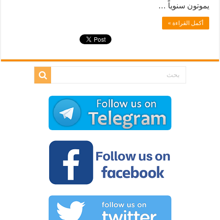
يموتون سنوياً …
أكمل القراءة »