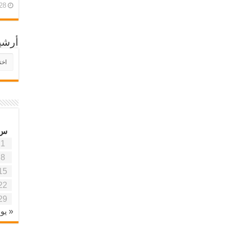
28 أبريل، 26
أرشي
أرش
موقع
آفاق
علمي
وتربو
س
1
8
15
22
29
« يون