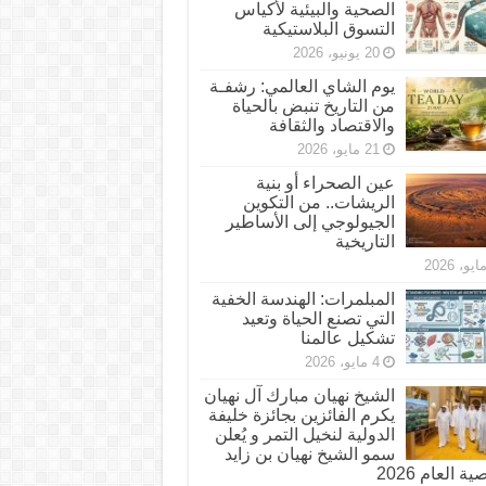
الصحية والبيئية لأكياس
التسوق البلاستيكية
20 يونيو، 2026
يوم الشاي العالمي: رشفـة
من التاريخ تنبض بالحياة
والاقتصاد والثقافة
21 مايو، 2026
عين الصحراء أو بنية
الريشات.. من التكوين
الجيولوجي إلى الأساطير
التاريخية
المبلمرات: الهندسة الخفية
التي تصنع الحياة وتعيد
تشكيل عالمنا
4 مايو، 2026
الشيخ نهيان مبارك آل نهيان
يكرم الفائزين بجائزة خليفة
الدولية لنخيل التمر و يُعلن
سمو الشيخ نهيان بن زايد
 العام 2026