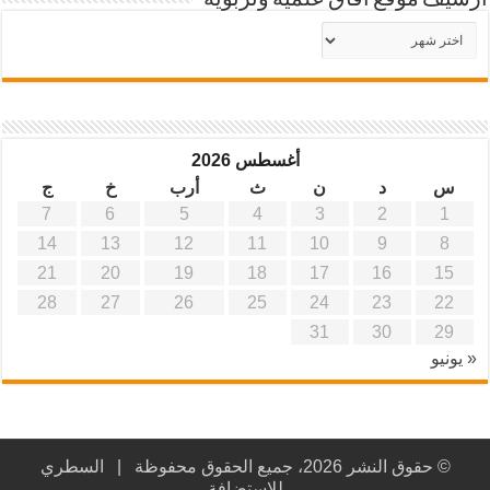
أرشيف موقع آفاق علمية وتربوية
أرشيف
موقع
آفاق
علمية
وتربوية
أغسطس 2026
س
د
ن
ث
أرب
خ
ج
7
6
5
4
3
2
1
14
13
12
11
10
9
8
21
20
19
18
17
16
15
28
27
26
25
24
23
22
31
30
29
« يونيو
© حقوق النشر 2026، جميع الحقوق محفوظة |
السطري
للاستضافة