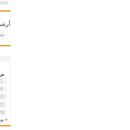
28 أبريل، 26
أرشي
أرش
موقع
آفاق
علمي
وتربو
س
1
8
15
22
29
« يون