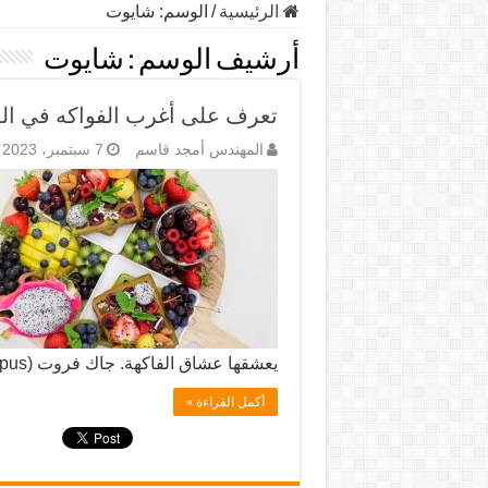
الرئيسية
/
الوسم:
شايوت
أرشيف الوسم :
شايوت
تعرف على أغرب الفواكه في الع
المهندس أمجد قاسم
7 سبتمبر، 2023
يعشقها عشاق الفاكهة. جاك فروت (Artocarpus …
أكمل القراءة »