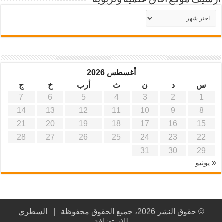
أرشيف موقع آفاق علمية وتربوية
أرشيف
موقع
آفاق
علمية
وتربوية
أغسطس 2026
س
د
ن
ث
أرب
خ
ج
7
6
5
4
3
2
1
14
13
12
11
10
9
8
21
20
19
18
17
16
15
28
27
26
25
24
23
22
31
30
29
« يونيو
© حقوق النشر 2026، جميع الحقوق محفوظة |
السطري
للاستضافة