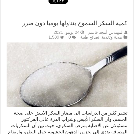
كمية السكر السموح بتناولها يوميا دون ضرر
المهندس أمجد قاسم
24 يونيو، 2021
صحة وتغذية
,
نصائح طبية
0
1,589
تشير كثير من الدراسات الى مضار السكر الأبيض على صحة
الجسم، وان السكر الأبيض وشراب الذرة عالي الفركتور
مسئولان عن الاصابة بمرض السكري، حيث تين أن السكريات
المضافة تؤدي إلى تخزين الدهون الحشوية حول البطن، وارتفاع