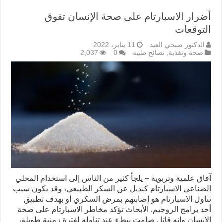
أضرار الاسبارتام على صحة الإنسان تفوق
التوقعات
الدكتور صبحي العيد
11 يناير، 2022
صحة وتغذية
,
نصائح طبية
0
2,037
آفاق علمية وتربوية – يلجأ كثير من الناس إلى استخدام المحلي
الصناعي الاسبارتام كبديل عن السكر الطبيعي، وقد يكون سبب
تناول الاسبارتام هو إصابتهم بمرض السكري أو بهدف تطبيق
أحد برامج الروجيم. الأبحاث تؤكد مخاطر الاسبارتام على صحة
الإنسان وانه قاتل صامت ببطء عند تناوله لفترة زمنية طويلة،