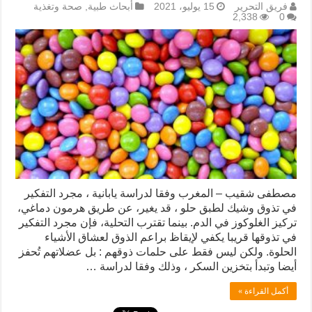
فريق التحرير
15 يوليو، 2021
أبحاث طبية
,
صحة وتغذية
2,338
0
مصطفى شقيب – المغرب وفقا لدراسة يابانية ، مجرد التفكير
في تذوق وشيك لطبق حلو ، قد يغير، عن طريق هرمون دماغي،
تركيز الغلوكوز في الدم. بينما تقترب التحلية، فإن مجرد التفكير
في تذوقها قريبا يكفي لإيقاظ براعم الذوق لعشاق الأشياء
الحلوة. ولكن ليس فقط على حلمات ذوقهم : بل عضلاتهم تُحفز
أيضا وتبدأ بتخزين السكر ، وذلك وفقا لدراسة …
أكمل القراءة »