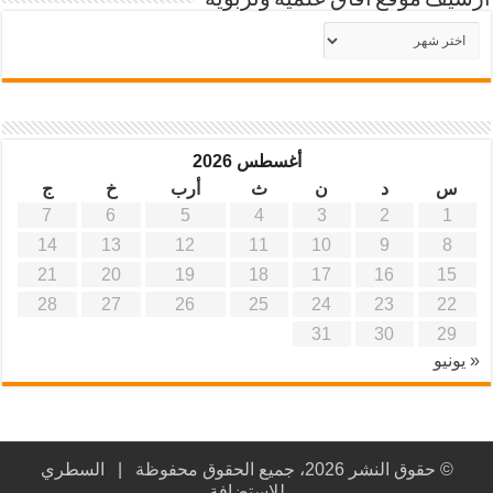
أرشيف موقع آفاق علمية وتربوية
أرشيف
موقع
آفاق
علمية
وتربوية
أغسطس 2026
س
د
ن
ث
أرب
خ
ج
7
6
5
4
3
2
1
14
13
12
11
10
9
8
21
20
19
18
17
16
15
28
27
26
25
24
23
22
31
30
29
« يونيو
© حقوق النشر 2026، جميع الحقوق محفوظة |
السطري
للاستضافة