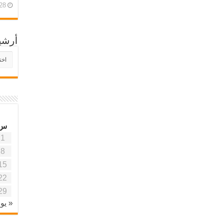
28 أبريل، 26
أرشي
أرش
موقع
آفاق
علمي
وتربو
س
1
8
15
22
29
« يون