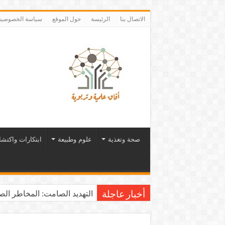
الاتصال بنا
الرئيسة
حول الموقع
سياسة الخصوصية
صحة وتغذية
علوم وطبيعة
ابتكارات واكتش
التهديد الصامت: المخاطر الصح
أخبار عاجلة