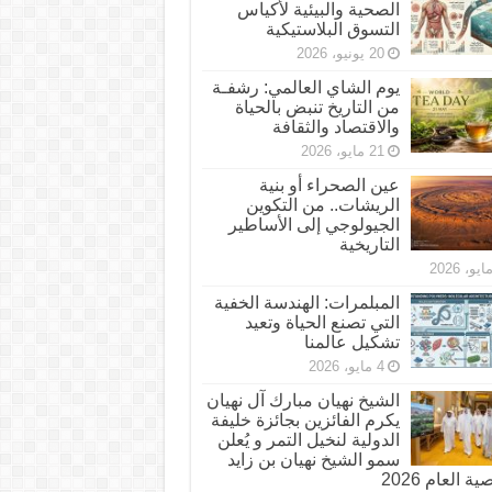
الصحية والبيئية لأكياس
التسوق البلاستيكية
20 يونيو، 2026
يوم الشاي العالمي: رشفـة
من التاريخ تنبض بالحياة
والاقتصاد والثقافة
21 مايو، 2026
عين الصحراء أو بنية
الريشات.. من التكوين
الجيولوجي إلى الأساطير
التاريخية
المبلمرات: الهندسة الخفية
التي تصنع الحياة وتعيد
تشكيل عالمنا
4 مايو، 2026
الشيخ نهيان مبارك آل نهيان
يكرم الفائزين بجائزة خليفة
الدولية لنخيل التمر و يُعلن
سمو الشيخ نهيان بن زايد
 العام 2026