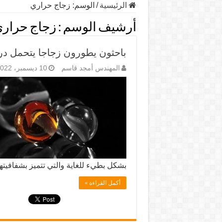
الرئيسية
/
الوسم:
زجاج حراري
أرشيف الوسم :
زجاج حرار
باحثون يطورون زجاجا يتحمل درج
المهندس أمجد قاسم
10 ديسمبر، 2022
بشكل بطيء للغاية والتي تتميز بشفافيتها
أكمل القراءة »