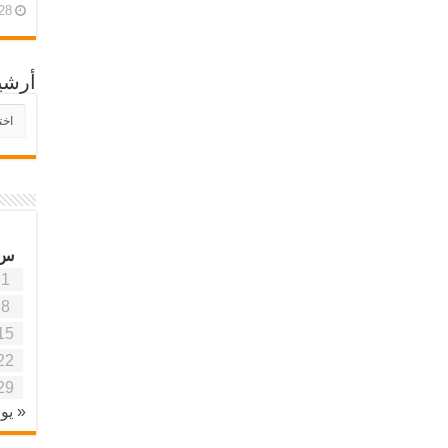
28 أبريل، 26
أرشي
أرش
موقع
آفاق
علمي
وتربو
س
1
8
15
22
29
« يون