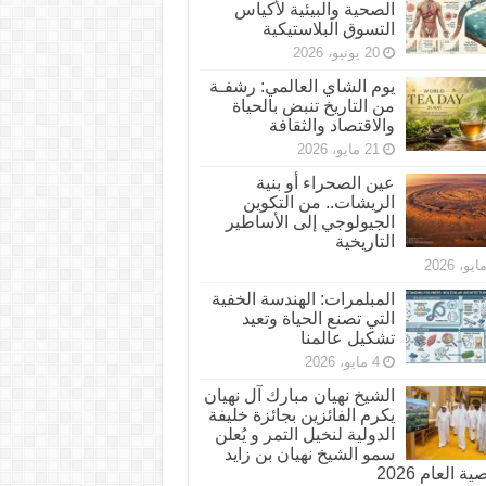
الصحية والبيئية لأكياس
التسوق البلاستيكية
20 يونيو، 2026
يوم الشاي العالمي: رشفـة
من التاريخ تنبض بالحياة
والاقتصاد والثقافة
21 مايو، 2026
عين الصحراء أو بنية
الريشات.. من التكوين
الجيولوجي إلى الأساطير
التاريخية
المبلمرات: الهندسة الخفية
التي تصنع الحياة وتعيد
تشكيل عالمنا
4 مايو، 2026
الشيخ نهيان مبارك آل نهيان
يكرم الفائزين بجائزة خليفة
الدولية لنخيل التمر و يُعلن
سمو الشيخ نهيان بن زايد
 العام 2026