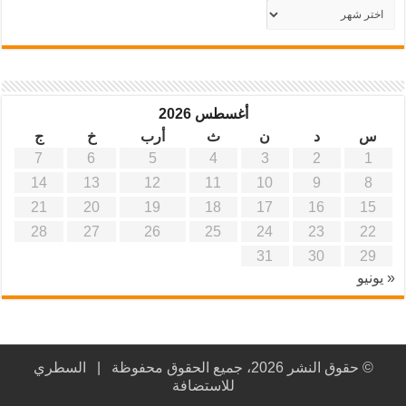
أرشيف
موقع
آفاق
علمية
وتربوية
أغسطس 2026
س
د
ن
ث
أرب
خ
ج
7
6
5
4
3
2
1
14
13
12
11
10
9
8
21
20
19
18
17
16
15
28
27
26
25
24
23
22
31
30
29
« يونيو
© حقوق النشر 2026، جميع الحقوق محفوظة |
السطري
للاستضافة