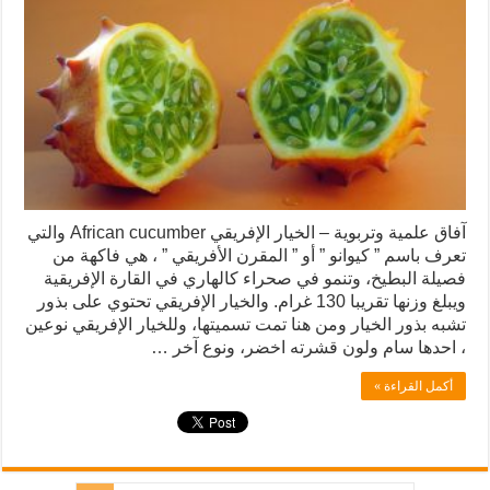
آفاق علمية وتربوية – الخيار الإفريقي African cucumber والتي
تعرف باسم ” كيوانو ” أو ” المقرن الأفريقي ” ، هي فاكهة من
فصيلة البطيخ، وتنمو في صحراء كالهاري في القارة الإفريقية
ويبلغ وزنها تقريبا 130 غرام. والخيار الإفريقي تحتوي على بذور
تشبه بذور الخيار ومن هنا تمت تسميتها، وللخيار الإفريقي نوعين
، احدها سام ولون قشرته اخضر، ونوع آخر …
أكمل القراءة »