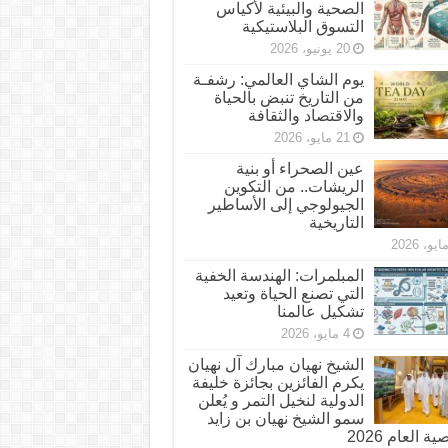
الصحية والبيئية لأكياس
التسوق البلاستيكية
20 يونيو، 2026
يوم الشاي العالمي: رشفـة
من التاريخ تنبض بالحياة
والاقتصاد والثقافة
21 مايو، 2026
عين الصحراء أو بنية
الريشات.. من التكوين
الجيولوجي إلى الأساطير
التاريخية
المبلمرات: الهندسة الخفية
التي تصنع الحياة وتعيد
تشكيل عالمنا
4 مايو، 2026
الشيخ نهيان مبارك آل نهيان
يكرم الفائزين بجائزة خليفة
الدولية لنخيل التمر و يُعلن
سمو الشيخ نهيان بن زايد
 العام 2026