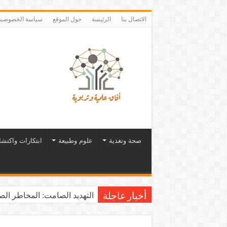
الاتصال بنا
الرئيسة
حول الموقع
سياسة الخصوصية
صحة وتغذية
علوم وطبيعة
ابتكارات واكتش
التهديد الصامت: المخاطر الصح
أخبار عاجلة