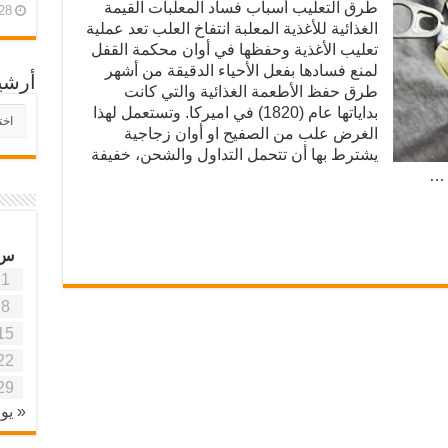
طرق التعليب أسباب فساد المعلبات القيمة
28 أبريل، 26
الغذائية للأغذية المعلبة انتفاخ العلب تعد عملية
تعليب الأغذية وحفظها في أوان محكمة القفل
لمنع فسادها بفعل الأحياء الدقيقة من أشهر
أرشي
طرق حفظ الأطعمة الغذائية والتي كانت
بداياتها عام (1820) في اميركا. وتستعمل لهذا
أرش
موقع
الغرض علب من الصفيح او أوان زجاجية
آفاق
يشترط بها أن تتحمل التداول والشحن، خفيفة
علمي
 …
وتربو
س
1
8
15
22
29
« يون