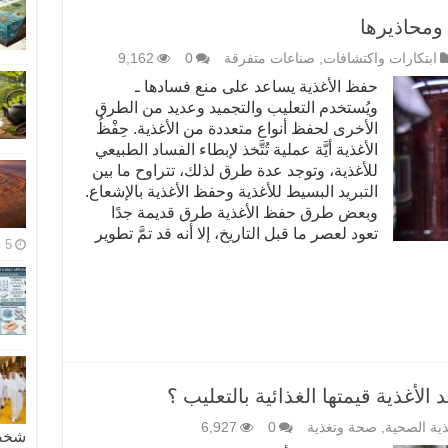
ومحاذيرها
ابتكارات واكتشافات
,
صناعات متفرقة
0
9,162
حفظ الأغذية يساعد على منع فسادها ـ
ويُستخدم التعليب والتجميد وعديد من الطرق
الأخرى لحفظ أنواع متعددة من الأغذية. حِفْظُ
الأغذية أيَّة عملية تُتَّخذ لإبطاء الفساد الطبيعي
للأغذية، وتوجد عدة طرق لذلك، تتراوح ما بين
التبريد البسيط للأغذية وحفظ الأغذية بالإشعاع.
وبعض طرق حفظ الأغذية طرق قديمة جدًا
تعود لعصر ما قبل التاريخ، إلا أنه قد تمَّ تطوير
5 مايو، 2026
الأغذية قيمتها الغذائية بالتعليب ؟
ذية الصحية
,
صحة وتغذية
0
6,927
شخصية