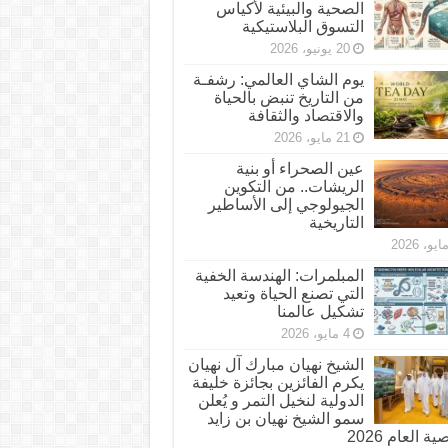
الصحية والبيئية لأكياس
التسوق البلاستيكية
20 يونيو، 2026
يوم الشاي العالمي: رشفـة
من التاريخ تنبض بالحياة
والاقتصاد والثقافة
21 مايو، 2026
عين الصحراء أو بنية
الريشات.. من التكوين
الجيولوجي إلى الأساطير
التاريخية
المبلمرات: الهندسة الخفية
التي تصنع الحياة وتعيد
تشكيل عالمنا
4 مايو، 2026
الشيخ نهيان مبارك آل نهيان
يكرم الفائزين بجائزة خليفة
الدولية لنخيل التمر و يُعلن
سمو الشيخ نهيان بن زايد
 العام 2026