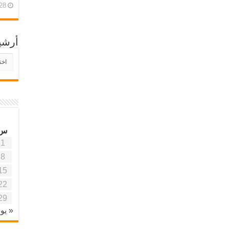
28 أبريل، 26
أرشي
أرش
موقع
آفاق
علمي
وتربو
س
1
8
15
22
29
« يون