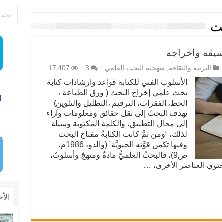
ث
سيقه واخراجه
التربية والثقافة
,
منهجية البحث العلمي
3
17,407
الأسلوب الفني للكتابة قواعد وارشادات كتابة
بحث علمي إخراج البحث ( ورق الطباعة ،
الخط، الفقرات، الترقيم ،التظليل والتلوين)
يهدف البحثُ إلى نقل حقائق ومعلومات وآراء
إلى مجال التطبيق، والكلمة المكتوبة وسيلة
لذلك، “ومن ثمَّ كانت الكتابةُ مفتاح البحث
وفيها تكمن قوَّته الحيويَّة” (والدو، 1986م،
ص9)، فالبحثُ العلميُّ مادةٌ ومنهجٌ وأسلوبٌ،
ي يحتوي العناصر الأخرى، …
الأخ