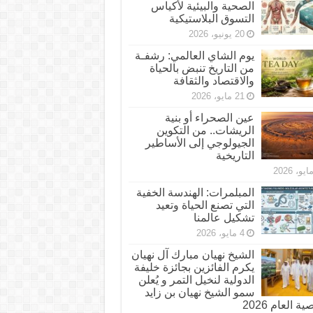
الصحية والبيئية لأكياس
التسوق البلاستيكية
20 يونيو، 2026
يوم الشاي العالمي: رشفـة
من التاريخ تنبض بالحياة
والاقتصاد والثقافة
21 مايو، 2026
عين الصحراء أو بنية
الريشات.. من التكوين
الجيولوجي إلى الأساطير
التاريخية
المبلمرات: الهندسة الخفية
التي تصنع الحياة وتعيد
تشكيل عالمنا
4 مايو، 2026
الشيخ نهيان مبارك آل نهيان
يكرم الفائزين بجائزة خليفة
الدولية لنخيل التمر و يُعلن
سمو الشيخ نهيان بن زايد
 العام 2026