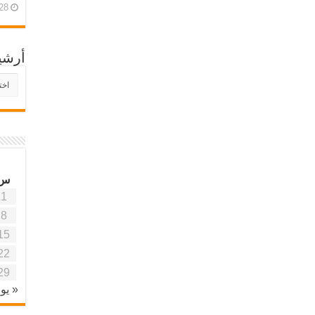
28 أبريل، 26
أرشي
أرش
موقع
آفاق
علمي
وتربو
س
1
8
15
22
29
« يون