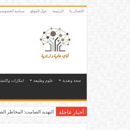
الاتصال بنا
الرئيسة
حول الموقع
سياسة الخصوصية
صحة وتغذية
علوم وطبيعة
ابتكارات واكتش
التهديد الصامت: المخاطر الصح
أخبار عاجلة