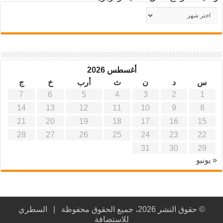
أرشيف
موقع
آفاق
علمية
وتربوية
أغسطس 2026
س
د
ن
ث
أرب
خ
ج
7
6
5
4
3
2
1
14
13
12
11
10
9
8
21
20
19
18
17
16
15
28
27
26
25
24
23
22
31
30
29
« يونيو
© حقوق النشر 2026، جميع الحقوق محفوظة |
السطري
للاستضافة