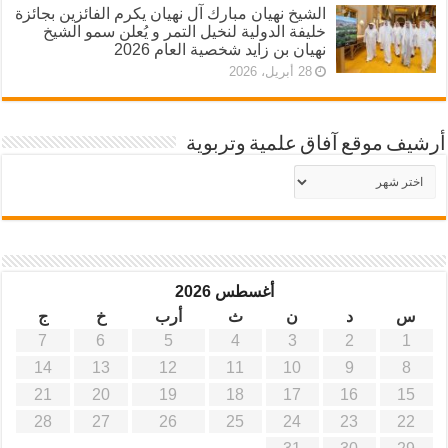
الشيخ نهيان مبارك آل نهيان يكرم الفائزين بجائزة
خليفة الدولية لنخيل التمر و يُعلن سمو الشيخ
نهيان بن زايد شخصية العام 2026
28 أبريل، 2026
أرشيف موقع آفاق علمية وتربوية
أرشيف
موقع
آفاق
علمية
وتربوية
أغسطس 2026
س
د
ن
ث
أرب
خ
ج
7
6
5
4
3
2
1
14
13
12
11
10
9
8
21
20
19
18
17
16
15
28
27
26
25
24
23
22