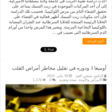
أكدت دراسة طبية أجريت في جامعة ولاية بنسلفانيا الأميركية،
إلى أن أحد المركبات الموجودة في زيت السمك يساعد على
تحقيق الشفاء التام من مرض اللوكيميا، فحسب تلك الدراسة
فإن أحد مكونات زيت السمك أظهر فعالية في القضاء على
الخلايا الرئيسة المنتجة للخلايا السرطانية عند الفئران المصابة
باللوكيميا النخاعية المزمنة. ويعتبر هذا المرض واحدا من أورام
الدم السرطانية التي تصيب في …
أكمل القراءة »
أوميغا 3 ودوره في تقليل مخاطر أمراض القلب
الدكتور صبحي العيد
30 يناير، 2022
الأمراض والأوبئة
,
صحة وتغذية
0
1,170