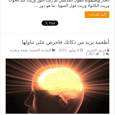
الحار ويضيفونه للفول المدمس ثم زيت اللوز وزيت كبد الحوت
وزيت الكانولا وزيت فول الصويا . ما هو دور …
أكمل القراءة »
أطعمة تزيد من ذكائك فاحرص على تناولها
فريق التحرير
6 يوليو، 2021
التغذية الصحية
,
صحة وتغذية
1,457
0