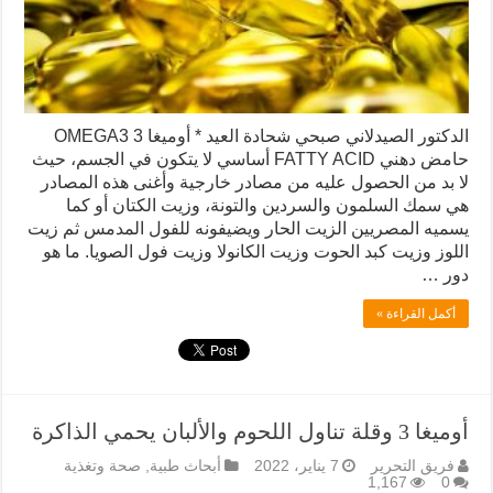
الدكتور الصيدلاني صبحي شحادة العيد * أوميغا 3 OMEGA3
حامض دهني FATTY ACID أساسي لا يتكون في الجسم، حيث
لا بد من الحصول عليه من مصادر خارجية وأغنى هذه المصادر
هي سمك السلمون والسردين والتونة، وزيت الكتان أو كما
يسميه المصريين الزيت الحار ويضيفونه للفول المدمس ثم زيت
اللوز وزيت كبد الحوت وزيت الكانولا وزيت فول الصويا. ما هو
دور …
أكمل القراءة »
أوميغا 3 وقلة تناول اللحوم والألبان يحمي الذاكرة
فريق التحرير
7 يناير، 2022
أبحاث طبية
,
صحة وتغذية
1,167
0