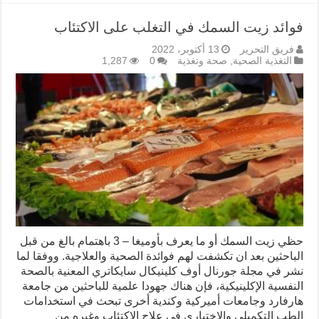
فوائد زيت السمك في التغلب على الاكتئاب
فريق التحرير
13 أكتوبر، 2022
التغذية الصحية
,
صحة وتغذية
0
1,287
حظي زيت السمك أو ما يعرف بأوميغا – 3 باهتمام بالغ من قبل
الباحثين بعد ان تكشفت لهم فوائدة الصحية والعلاجية. ووفقا لما
نشر في مجلة جورنال أوف كلينيكال سايكاتري المعنية بالصحة
النفسية الإكلينيكية، فإن هناك جهودا علمية للباحثين من جامعة
هارفارد وجامعات أميركية وكندية أخرى تبحث في استخدامات
الطب التكميلي والاختياري في علاج الاكتئاب وغيره من