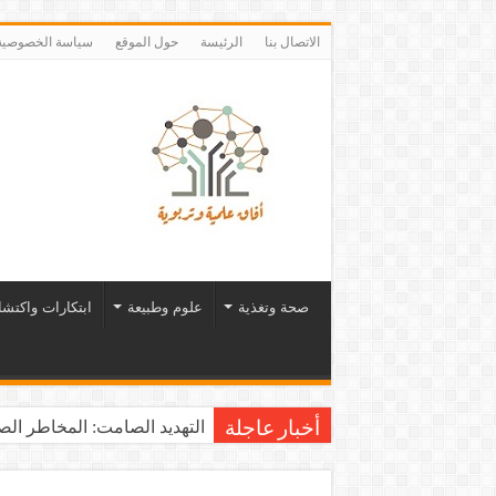
الاتصال بنا
الرئيسة
حول الموقع
سياسة الخصوصية
صحة وتغذية
علوم وطبيعة
ابتكارات واكتش
التهديد الصامت: المخاطر الصح
أخبار عاجلة