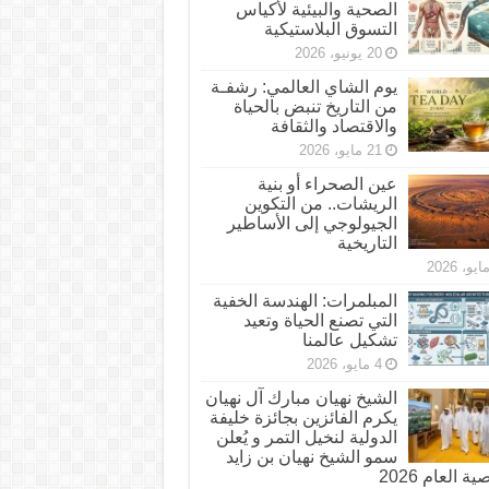
الصحية والبيئية لأكياس
التسوق البلاستيكية
20 يونيو، 2026
يوم الشاي العالمي: رشفـة
من التاريخ تنبض بالحياة
والاقتصاد والثقافة
21 مايو، 2026
عين الصحراء أو بنية
الريشات.. من التكوين
الجيولوجي إلى الأساطير
التاريخية
المبلمرات: الهندسة الخفية
التي تصنع الحياة وتعيد
تشكيل عالمنا
4 مايو، 2026
الشيخ نهيان مبارك آل نهيان
يكرم الفائزين بجائزة خليفة
الدولية لنخيل التمر و يُعلن
سمو الشيخ نهيان بن زايد
 العام 2026