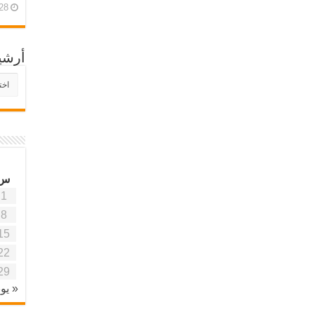
28 أبريل، 26
أرشي
أرش
موقع
آفاق
علمي
وتربو
س
1
8
15
22
29
« يون