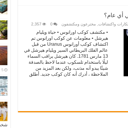
 أي عام؟
تكارات واكتشافات
,
مخترعون ومكتشفون
0
2,357
• مكتشف كوكب اورانوس • حياة ويليام
هيرشل • معلومات عن كوكب اورانوس تم
اكتشاف كوكب أورانوس Uranus من قبل
عالم الفلك البريطاني السير ويليام هيرشل في
13 مارس 1781. كان هيرشل يراقب السماء
ليلًا باستخدام تلسكوب عندما لاحظ بالصدفة
شيئًا يبدو أنه مذنب، ولكن بعد المزيد من
5 مايو، 2026
الملاحظة ، أدرك أنه كان كوكب جديد. أطلق
شخصية