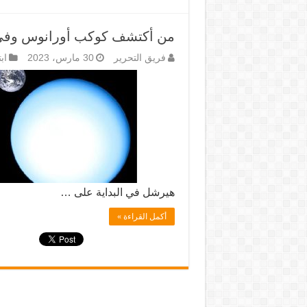
من أكتشف كوكب أورانوس وفي
فريق التحرير
30 مارس، 2023
اب
هيرشل في البداية على …
أكمل القراءة »