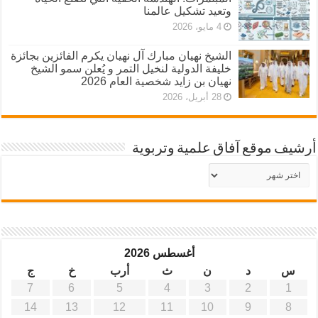
وتعيد تشكيل عالمنا
4 مايو، 2026
الشيخ نهيان مبارك آل نهيان يكرم الفائزين بجائزة
خليفة الدولية لنخيل التمر و يُعلن سمو الشيخ
نهيان بن زايد شخصية العام 2026
28 أبريل، 2026
أرشيف موقع آفاق علمية وتربوية
أرشيف
موقع
آفاق
علمية
وتربوية
أغسطس 2026
س
د
ن
ث
أرب
خ
ج
7
6
5
4
3
2
1
14
13
12
11
10
9
8