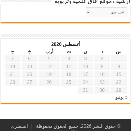
أرشيف موقع آفاق علمية وتربوية
أرشيف
موقع
آفاق
علمية
وتربوية
أغسطس 2026
س
د
ن
ث
أرب
خ
ج
7
6
5
4
3
2
1
14
13
12
11
10
9
8
21
20
19
18
17
16
15
28
27
26
25
24
23
22
31
30
29
« يونيو
© حقوق النشر 2026، جميع الحقوق محفوظة |
السطري