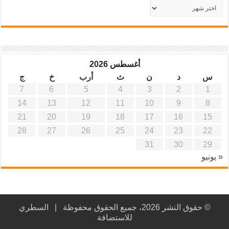
أرشيف
موقع
آفاق
علمية
وتربوية
أغسطس 2026
س
د
ن
ث
أرب
خ
ج
7
6
5
4
3
2
1
14
13
12
11
10
9
8
21
20
19
18
17
16
15
28
27
26
25
24
23
22
31
30
29
« يونيو
© حقوق النشر 2026، جميع الحقوق محفوظة |
السطري
للاستضافة