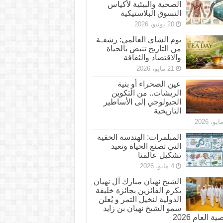
الصحية والبيئية لأكياس
التسوق البلاستيكية
20 يونيو، 2026
يوم الشاي العالمي: رشفـة
من التاريخ تنبض بالحياة
والاقتصاد والثقافة
21 مايو، 2026
عين الصحراء أو بنية
الريشات.. من التكوين
الجيولوجي إلى الأساطير
التاريخية
المبلمرات: الهندسة الخفية
التي تصنع الحياة وتعيد
تشكيل عالمنا
4 مايو، 2026
الشيخ نهيان مبارك آل نهيان
يكرم الفائزين بجائزة خليفة
الدولية لنخيل التمر و يُعلن
سمو الشيخ نهيان بن زايد
 العام 2026