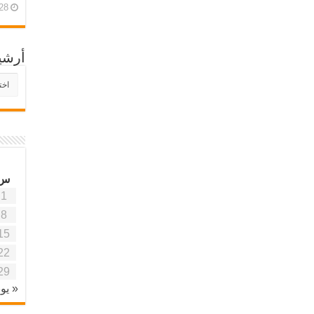
28 أبريل، 26
أرشي
أرش
موقع
آفاق
علمي
وتربو
س
1
8
15
22
29
« يون