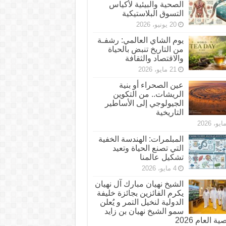
الصحية والبيئية لأكياس
التسوق البلاستيكية
20 يونيو، 2026
يوم الشاي العالمي: رشفـة
من التاريخ تنبض بالحياة
والاقتصاد والثقافة
21 مايو، 2026
عين الصحراء أو بنية
الريشات.. من التكوين
الجيولوجي إلى الأساطير
التاريخية
المبلمرات: الهندسة الخفية
التي تصنع الحياة وتعيد
تشكيل عالمنا
4 مايو، 2026
الشيخ نهيان مبارك آل نهيان
يكرم الفائزين بجائزة خليفة
الدولية لنخيل التمر و يُعلن
سمو الشيخ نهيان بن زايد
 العام 2026