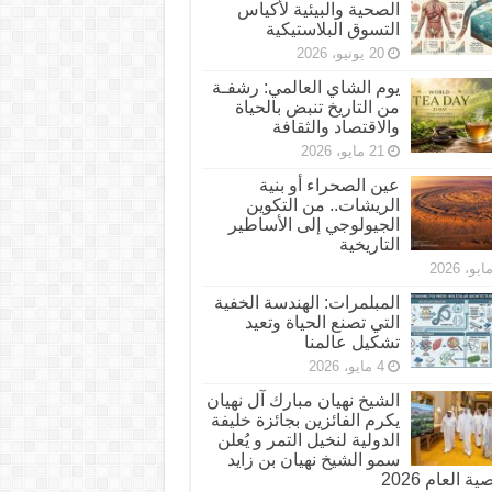
الصحية والبيئية لأكياس
التسوق البلاستيكية
20 يونيو، 2026
يوم الشاي العالمي: رشفـة
من التاريخ تنبض بالحياة
والاقتصاد والثقافة
21 مايو، 2026
عين الصحراء أو بنية
الريشات.. من التكوين
الجيولوجي إلى الأساطير
التاريخية
المبلمرات: الهندسة الخفية
التي تصنع الحياة وتعيد
تشكيل عالمنا
4 مايو، 2026
الشيخ نهيان مبارك آل نهيان
يكرم الفائزين بجائزة خليفة
الدولية لنخيل التمر و يُعلن
سمو الشيخ نهيان بن زايد
 العام 2026