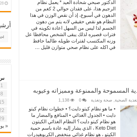
الدكتور صبحي شحادة العيد * يعمل نظام
28 أبريل، 26
الرجيم هذا، على فقدان حوالي 2 كغم من
الدهون في أسبوع، إذ أن نقص الوزن في هذا
النظام هو نقص حقيقي لانه يتم من دهون
أرشي
الجسم لذا ليس من السهل اعادة تكوينه في
فترات قصيره لذلك يبقى الشخص محافظا عل
أرش
موقع
وزنه المكتسب لفترات طويله طالما حافظ
آفاق
في اكله على نظام صحي متوازن قليل …
علمي
وتربو
س
1
ية المسموحة والممنوعة ومميزاته وعيوبه
8
تغذية الصحية
,
صحة وتغذية
0
1,138
15
• ما هو نظام كيتو دايت؟ • خطوات نظام كيتو
22
دايت • الجدول الغذائي • المنافع والمضار ما
29
هو نظام كيتو دايت؟ النظام الغذائي الكيتون
« يون
Keto Diet ، الذي يشار إليه عادة باسم حمية
الكيتو ، هو نظام غذائي منخفض الكربوهيدرات