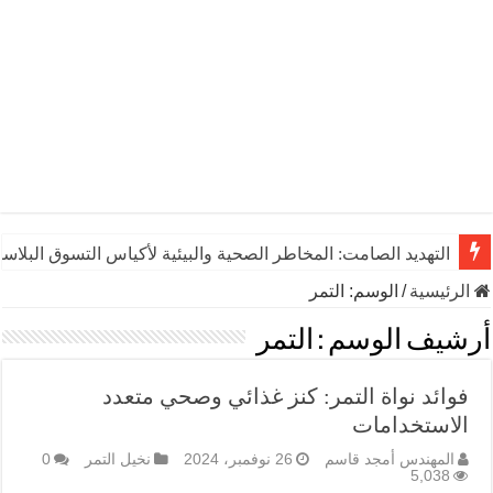
التهديد الصامت: المخاطر الصحية والبيئية لأكياس التسوق البلاست
يوم الشاي العالمي: رشفـة من التاريخ تنبض بالحياة والاقتصاد وال
الرئيسية
/
الوسم:
التمر
أرشيف الوسم :
التمر
فوائد نواة التمر: كنز غذائي وصحي متعدد
الاستخدامات
المهندس أمجد قاسم
26 نوفمبر، 2024
نخيل التمر
0
5,038