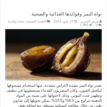
نواة التمر وفوائدها الغذائية والصحية
فريق التحرير
17 مايو، 2024
التغذية الصحية
,
صحة وتغذية
1,990
0
تعتبر نواة التمر مفيدة لأغراض متعددة، منها استخدام مسحوقها
لتكحيل العيون، وكان المصريون القدماء يستعملونها في تنظيف
وتطهير جثث الموتى. وذلك لاحتوائها على نسبة من المواد
الدهنية تتراوح بين 8.5% و10.5%، يمكن تحويلها إلى صابون
طبي من خلال معالجة كيميائية بسيطة. مع إضافة بعض