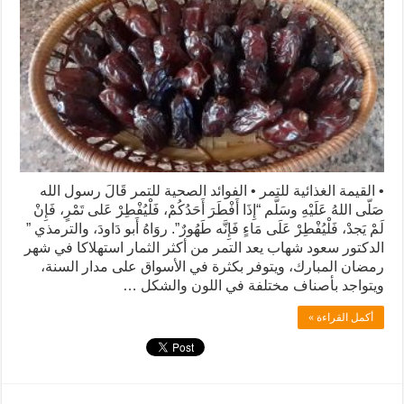
• القيمة الغذائية للتمر • الفوائد الصحية للتمر قَالَ رسول الله
صَلّى اللهُ عَلَيْهِ وسَلَّم “إِذَا أَفْطَرَ أَحَدُكُمْ، فَلْيُفْطِرْ عَلى تَمْرٍ، فَإِنْ
لَمْ يَجدْ، فَلْيُفْطِرْ عَلَى مَاءٍ فَإِنَّه طَهُورٌ”. روَاهُ أَبو دَاودَ، والترمذي ”
الدكتور سعود شهاب يعد التمر من أكثر الثمار استهلاكا في شهر
رمضان المبارك، ويتوفر بكثرة في الأسواق على مدار السنة،
ويتواجد بأصناف مختلفة في اللون والشكل …
أكمل القراءة »