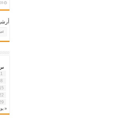
28 أبريل، 26
أرشي
أرش
موقع
آفاق
علمي
وتربو
س
1
8
15
22
29
« يون