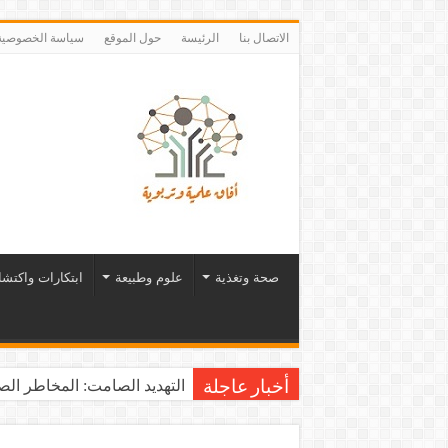
الاتصال بنا
الرئيسة
حول الموقع
سياسة الخصوصية
صحة وتغذية
علوم وطبيعة
ابتكارات واكتش
التهديد الصامت: المخاطر الصح
أخبار عاجلة