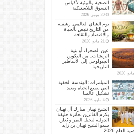
الصحية والبيئية لأكياس
التسوق البلاستيكية
20 يونيو، 2026
يوم الشاي العالمي: رشفـة
من التاريخ تنبض بالحياة
والاقتصاد والثقافة
21 مايو، 2026
عين الصحراء أو بنية
الريشات.. من التكوين
الجيولوجي إلى الأساطير
التاريخية
المبلمرات: الهندسة الخفية
التي تصنع الحياة وتعيد
تشكيل عالمنا
4 مايو، 2026
الشيخ نهيان مبارك آل نهيان
يكرم الفائزين بجائزة خليفة
الدولية لنخيل التمر و يُعلن
سمو الشيخ نهيان بن زايد
 العام 2026