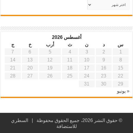
أرشيف
موقع
آفاق
علمية
وتربوية
أغسطس 2026
س
د
ن
ث
أرب
خ
ج
7
6
5
4
3
2
1
14
13
12
11
10
9
8
21
20
19
18
17
16
15
28
27
26
25
24
23
22
31
30
29
« يونيو
© حقوق النشر 2026، جميع الحقوق محفوظة |
السطري
للاستضافة