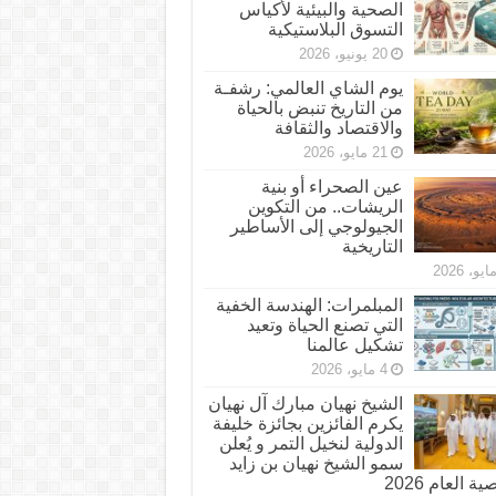
الصحية والبيئية لأكياس
التسوق البلاستيكية
20 يونيو، 2026
يوم الشاي العالمي: رشفـة
من التاريخ تنبض بالحياة
والاقتصاد والثقافة
21 مايو، 2026
عين الصحراء أو بنية
الريشات.. من التكوين
الجيولوجي إلى الأساطير
التاريخية
المبلمرات: الهندسة الخفية
التي تصنع الحياة وتعيد
تشكيل عالمنا
4 مايو، 2026
الشيخ نهيان مبارك آل نهيان
يكرم الفائزين بجائزة خليفة
الدولية لنخيل التمر و يُعلن
سمو الشيخ نهيان بن زايد
 العام 2026