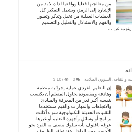
من معالجتها فعليا وواقعيا لذلك لا بد من
الإشارة إلى الرمز، ويشمل التفكير كل
العمليات العقلية من تخيل وتذكر وتصور
والفهم والاستدلال والتعليل والتصميم
ا ينوب عن …
ته
ية والثقافة
,
الشؤون الطلابية
0
3,107
إن التعليم الفردي عملية إجرائية منظمة
وهادفة ومقصودة يحاول المتعلم أن يكتسب
بنفسه أكبر قدر من المعرفة والمبادئ
والاتجاهات والمهارات والقيم مستخدما
التقنيات الحديثة التكنولوجية سواء أكانت
برنامج أو وسائل وأجهزة التعليم أو غيرها.
عرفه بافلوف بأنه سلوك يتصف به الفرد نحو
الأحسن ومن الداخل عند توافر الظروف