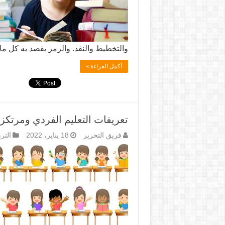
والتخطيط والنقد. والرمز يقصد به كل م
أكمل القراءة »
تعريفات التعليم الفردي ومرتكزا
فريق التحرير
18 يناير، 2022
الترب