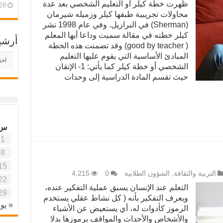
ظهرت خطة كيلر أو التعليم الشخصي بعد عدة
28 أبريل، 26
محاولات تجريبية طبقها كيلر وزميله شیرمان
(Sherman) في البرازيل. وفي عام 1998 نشر
كيلر خطته في مقالة سميت وداعا أيها المعلم
أرشي
( good by teacher) وقد تضمنت هذه الخطة
المبادئ الأساسية التي يقوم عليها التعليم
أرش
موقع
الشخصي أو خطة كيلر كما يأتي: 1- الإتقان
آفاق
حيث تقسم المادة الدراسية إلى وحدات
علمي
وتربو
س
1
8
15
التربية والثقافة
,
الشؤون الطلابية
0
4,215
22
التعلم عند الإنسان يسبق عملية التفكير عنده،
29
ويعرف التفكير بأنه ( كل نشاط عقلي يستخدم
« يون
الرموز كأدوات له، أي يستعيض عن الأشياء
والأشخاص والأحداث والمواقف برموزها بدلا