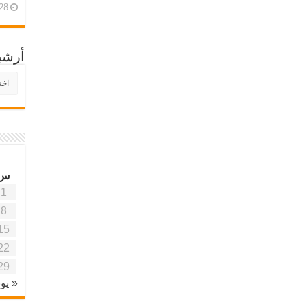
28 أبريل، 26
أرشي
أرش
موقع
آفاق
علمي
وتربو
س
1
8
15
22
29
« يون