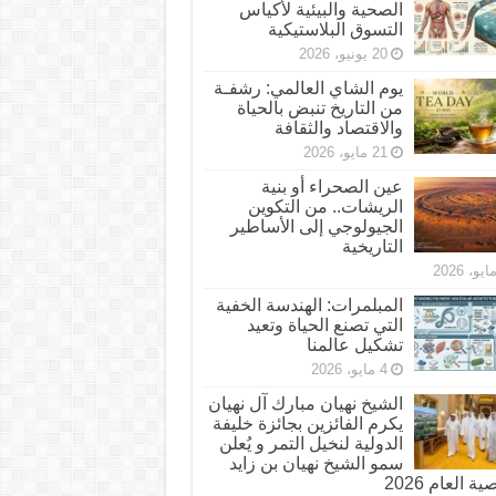
الصحية والبيئية لأكياس
التسوق البلاستيكية
20 يونيو، 2026
يوم الشاي العالمي: رشفـة
من التاريخ تنبض بالحياة
والاقتصاد والثقافة
21 مايو، 2026
عين الصحراء أو بنية
الريشات.. من التكوين
الجيولوجي إلى الأساطير
التاريخية
المبلمرات: الهندسة الخفية
التي تصنع الحياة وتعيد
تشكيل عالمنا
4 مايو، 2026
الشيخ نهيان مبارك آل نهيان
يكرم الفائزين بجائزة خليفة
الدولية لنخيل التمر و يُعلن
سمو الشيخ نهيان بن زايد
 العام 2026