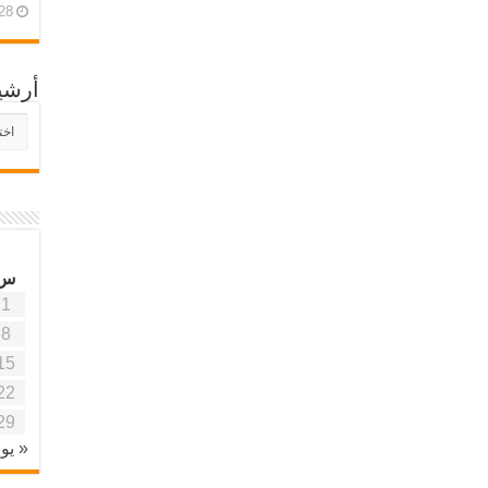
28 أبريل، 26
أرشي
أرش
موقع
آفاق
علمي
وتربو
س
1
8
15
22
29
« يون