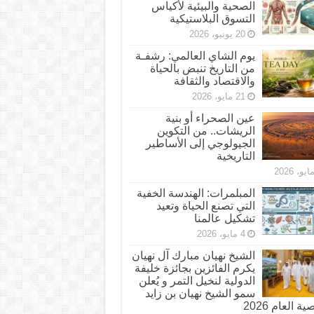
الصحية والبيئية لأكياس
التسوق البلاستيكية
20 يونيو، 2026
يوم الشاي العالمي: رشفـة
من التاريخ تنبض بالحياة
والاقتصاد والثقافة
21 مايو، 2026
عين الصحراء أو بنية
الريشات.. من التكوين
الجيولوجي إلى الأساطير
التاريخية
المبلمرات: الهندسة الخفية
التي تصنع الحياة وتعيد
تشكيل عالمنا
4 مايو، 2026
الشيخ نهيان مبارك آل نهيان
يكرم الفائزين بجائزة خليفة
الدولية لنخيل التمر و يُعلن
سمو الشيخ نهيان بن زايد
 العام 2026