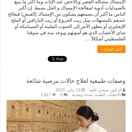
الإمساك مشكلة العصر وبالأخص عند الإناث وما أكثر ما نبيع
بالصيدليات أدوية لمعالجة الإمساك و الحل بسيط. إن أكثر
الناس ما أكثر أن نسمعهم يشكون من الإمساك (القبض) فيعالج
عندهم بالمسهلات مثل زيت الخروع أو زيت البارافين أو الملح
الإنجليزي أو يتطور الأمر إلى الحبوب الملينة أو السينامكة أو
شاي الأعشاب الذي هو أسوئهم ويوجد منه في سوقنا
الفلسطيني أشكالاً …
أكمل القراءة »
وصفات طبيعية لعلاج حالات مرضية شائعة
الدكتور صبحي العيد
19 يناير، 2023
الأعشاب الطبية
,
صحة وتغذية
0
1,817