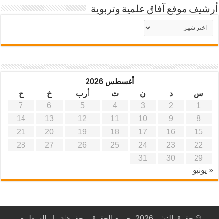
أرشيف موقع آفاق علمية وتربوية
أرشيف
موقع
آفاق
علمية
وتربوية
أغسطس 2026
س
د
ن
ث
أرب
خ
ج
7
6
5
4
3
2
1
14
13
12
11
10
9
8
21
20
19
18
17
16
15
28
27
26
25
24
23
22
31
30
29
« يونيو
© حقوق النشر 2026، جميع الحقوق محفوظة |
السطري