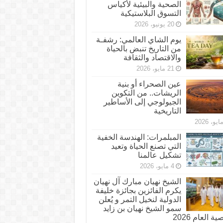
الصحية والبيئية لأكياس
التسوق البلاستيكية
20 يونيو، 2026
يوم الشاي العالمي: رشفـة
من التاريخ تنبض بالحياة
والاقتصاد والثقافة
21 مايو، 2026
عين الصحراء أو بنية
الريشات.. من التكوين
الجيولوجي إلى الأساطير
التاريخية
المبلمرات: الهندسة الخفية
التي تصنع الحياة وتعيد
تشكيل عالمنا
4 مايو، 2026
الشيخ نهيان مبارك آل نهيان
يكرم الفائزين بجائزة خليفة
الدولية لنخيل التمر و يُعلن
سمو الشيخ نهيان بن زايد
 العام 2026