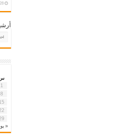
28 أبريل، 26
أرشي
أرش
موقع
آفاق
علمي
وتربو
س
1
8
15
22
29
« يون