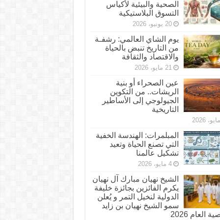
الصحية والبيئية لأكياس
التسوق البلاستيكية
20 يونيو، 2026
يوم الشاي العالمي: رشفـة
من التاريخ تنبض بالحياة
والاقتصاد والثقافة
21 مايو، 2026
عين الصحراء أو بنية
الريشات.. من التكوين
الجيولوجي إلى الأساطير
التاريخية
المبلمرات: الهندسة الخفية
التي تصنع الحياة وتعيد
تشكيل عالمنا
4 مايو، 2026
الشيخ نهيان مبارك آل نهيان
يكرم الفائزين بجائزة خليفة
الدولية لنخيل التمر و يُعلن
سمو الشيخ نهيان بن زايد
 العام 2026