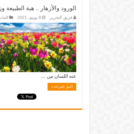
الورود والأزهار .. هبة الطبيعة وز
فريق التحرير
8 يونيو، 2021
النبا
عنه اللسان من …
أكمل القراءة »