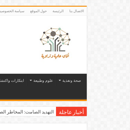
الاتصال بنا
الرئيسة
حول الموقع
سياسة الخصوصية
صحة وتغذية
علوم وطبيعة
ابتكارات واكتش
التهديد الصامت: المخاطر الصح
أخبار عاجلة