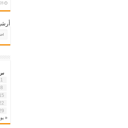
28 أبريل، 26
أرشي
أرش
موقع
آفاق
علمي
وتربو
س
1
8
15
22
29
« يون