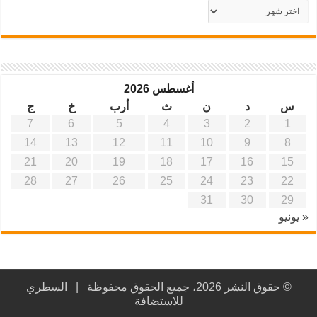
أرشيف
موقع
آفاق
علمية
وتربوية
أغسطس 2026
س
د
ن
ث
أرب
خ
ج
7
6
5
4
3
2
1
14
13
12
11
10
9
8
21
20
19
18
17
16
15
28
27
26
25
24
23
22
31
30
29
« يونيو
© حقوق النشر 2026، جميع الحقوق محفوظة |
السطري
للاستضافة