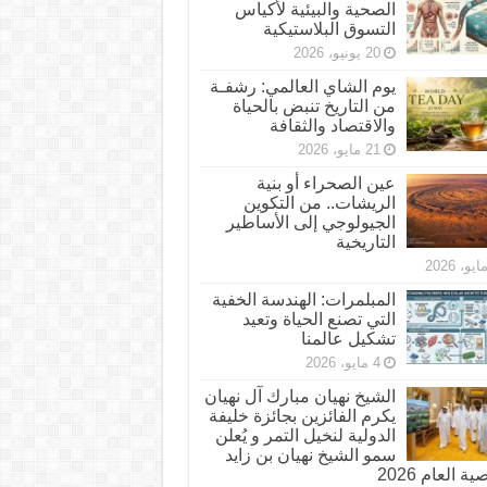
الصحية والبيئية لأكياس
التسوق البلاستيكية
20 يونيو، 2026
يوم الشاي العالمي: رشفـة
من التاريخ تنبض بالحياة
والاقتصاد والثقافة
21 مايو، 2026
عين الصحراء أو بنية
الريشات.. من التكوين
الجيولوجي إلى الأساطير
التاريخية
المبلمرات: الهندسة الخفية
التي تصنع الحياة وتعيد
تشكيل عالمنا
4 مايو، 2026
الشيخ نهيان مبارك آل نهيان
يكرم الفائزين بجائزة خليفة
الدولية لنخيل التمر و يُعلن
سمو الشيخ نهيان بن زايد
 العام 2026