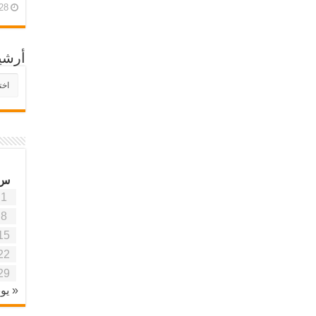
28 أبريل، 26
أرشي
أرش
موقع
آفاق
علمي
وتربو
س
1
8
15
22
29
« يون