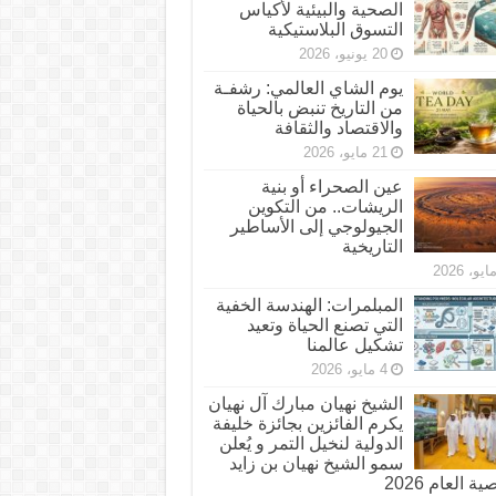
الصحية والبيئية لأكياس
التسوق البلاستيكية
20 يونيو، 2026
يوم الشاي العالمي: رشفـة
من التاريخ تنبض بالحياة
والاقتصاد والثقافة
21 مايو، 2026
عين الصحراء أو بنية
الريشات.. من التكوين
الجيولوجي إلى الأساطير
التاريخية
المبلمرات: الهندسة الخفية
التي تصنع الحياة وتعيد
تشكيل عالمنا
4 مايو، 2026
الشيخ نهيان مبارك آل نهيان
يكرم الفائزين بجائزة خليفة
الدولية لنخيل التمر و يُعلن
سمو الشيخ نهيان بن زايد
 العام 2026