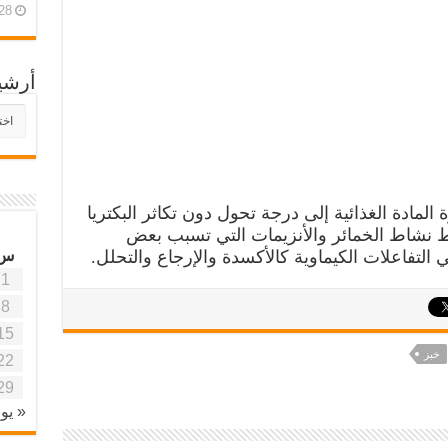
28 أبريل، 26
أرشي
أرش
موقع
آفاق
علمي
وتربو
مادة الغذائية إلى درجة تحول دون تكاثر البكتريا
يط نشاط الخمائر والأنزيمات التي تسبب بعض
س
التفاعلات الكيماوية كالأكسدة والإرجاع والتحلل.
1
8
15
خبز
22
29
« يون