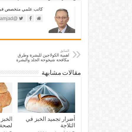
كاتب علمي متخصص في الش
@https://twitter.com/amjad
السابق
اهمية الكولاجين للبشرة وطرق
مكافحة شيخوخة الجلد والبشرة
مقالات مشابهة
أضرار تجميد الخبز في
الخبز 
الثلاجة
لصحة 