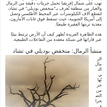
تهب على شمال إفريقيا تحمل جزيئات دقيقة من الرمال
والغبار من منطقة تُعرف بـ”منخفض بوديلي” في تشاد،
لتقطع آلاف الكيلومترات عبر المحيط الأطلسي وتصل
إلى أمريكا الجنوبية، حيث تسقط فوق غابات الأمازون،
مغذية تربتها الفقيرة طبيعيًا.
هذه الظاهرة الفريدة تُظهر كيف أن الأرض ترتبط بيئيًا
عبر قاراتها في شبكة معقدة من التفاعلات الطبيعية.
منشأ الرمال: منخفض بوديلي في تشاد
الر
مال
الت
ي
تُها
جر
من
الص
حرا
ء