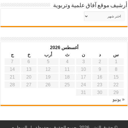
أرشيف موقع آفاق علمية وتربوية
أرشيف
موقع
آفاق
علمية
وتربوية
أغسطس 2026
س
د
ن
ث
أرب
خ
ج
7
6
5
4
3
2
1
14
13
12
11
10
9
8
21
20
19
18
17
16
15
28
27
26
25
24
23
22
31
30
29
« يونيو
© حقوق النشر 2026، جميع الحقوق محفوظة |
السطري