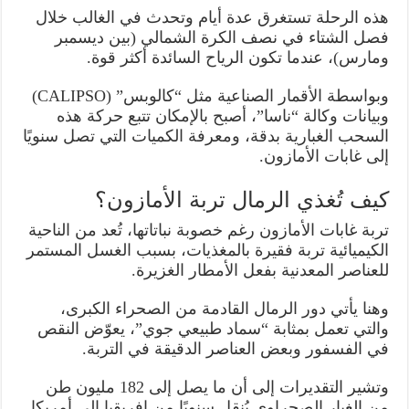
هذه الرحلة تستغرق عدة أيام وتحدث في الغالب خلال
فصل الشتاء في نصف الكرة الشمالي (بين ديسمبر
ومارس)، عندما تكون الرياح السائدة أكثر قوة.
وبواسطة الأقمار الصناعية مثل “كالوبس” (CALIPSO)
وبيانات وكالة “ناسا”، أصبح بالإمكان تتبع حركة هذه
السحب الغبارية بدقة، ومعرفة الكميات التي تصل سنويًا
إلى غابات الأمازون.
كيف تُغذي الرمال تربة الأمازون؟
تربة غابات الأمازون رغم خصوبة نباتاتها، تُعد من الناحية
الكيميائية تربة فقيرة بالمغذيات، بسبب الغسل المستمر
للعناصر المعدنية بفعل الأمطار الغزيرة.
وهنا يأتي دور الرمال القادمة من الصحراء الكبرى،
والتي تعمل بمثابة “سماد طبيعي جوي”، يعوّض النقص
في الفسفور وبعض العناصر الدقيقة في التربة.
وتشير التقديرات إلى أن ما يصل إلى 182 مليون طن
من الغبار الصحراوي يُنقل سنويًا من إفريقيا إلى أمريكا