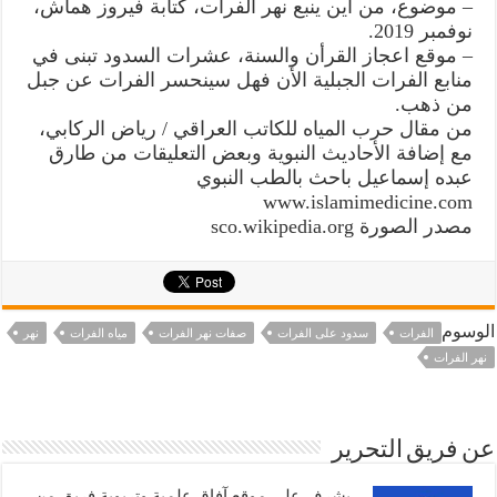
– موضوع، من أين ينبع نهر الفرات، كتابة فيروز هماش،
نوفمبر 2019.
– موقع اعجاز القرأن والسنة، عشرات السدود تبنى في
منابع الفرات الجبلية الأن فهل سينحسر الفرات عن جبل
من ذهب.
من مقال حرب المياه للكاتب العراقي / رياض الركابي،
مع إضافة الأحاديث النبوية وبعض التعليقات من طارق
عبده إسماعيل باحث بالطب النبوي
www.islamimedicine.com
مصدر الصورة sco.wikipedia.org
الوسوم
الفرات
سدود على الفرات
صفات نهر الفرات
مياه الفرات
نهر
نهر الفرات
عن فريق التحرير
يشرف على موقع آفاق علمية وتربوية فريق من