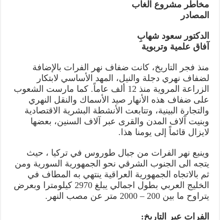
مخاطر مشروع الغاب
المصادر
الدكتور سعود شهابِ
آفاق علمية وتربوية
منذ فجر التاريخ، كانت ضفاف نهر الفرات بالإضافة
لضفاف نهري دجلة والنيل، المهد الأساسي لابتكار
الزراعة المروية منذ 12 ألف عاماً. كما مارست الشعوب
على ضفاف هذه الأنهار صيد الأسماك والنقل النهري
والتجارة البينية، وتتابعت الأنشطة البشرية الاقتصادية
وبنيت آلاف المدن والقرى عبر آلاف السنين، بعضها
لايزال قائماً إلى يومنا هذا.
وينبع نهر الفرات من جبال طوروس في تركيا ، حيث
يتجه الى الجنوب الشرقي نحو الجمهورية السورية ومن
ثم بالاتجاه الجمهورية العراقية ينتهي به المطاف في
الخليج العربي بطول اجمالي يبلغ 2970 كيلومترا وبعرض
يتراوح ما بين 200 – 2000 متر عن مصب النهر.
الفرات عبر التاريخ: