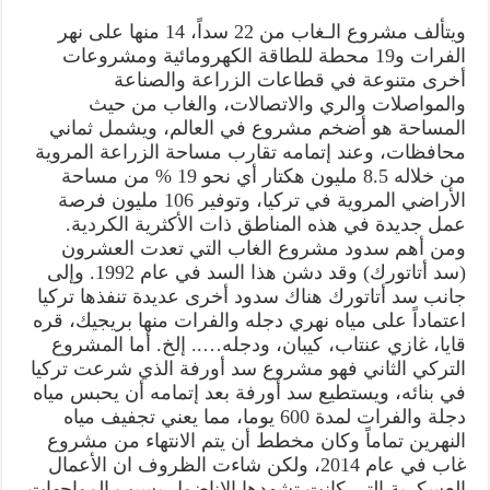
ويتألف مشروع الـغاب من 22 سداً، 14 منها على نهر
الفرات و19 محطة للطاقة الكهرومائية ومشروعات
أخرى متنوعة في قطاعات الزراعة والصناعة
والمواصلات والري والاتصالات، والغاب من حيث
المساحة هو أضخم مشروع في العالم، ويشمل ثماني
محافظات، وعند إتمامه تقارب مساحة الزراعة المروية
من خلاله 8.5 مليون هكتار أي نحو 19 % من مساحة
الأراضي المروية في تركيا، وتوفير 106 مليون فرصة
عمل جديدة في هذه المناطق ذات الأكثرية الكردية.
ومن أهم سدود مشروع الغاب التي تعدت العشرون
(سد أتاتورك) وقد دشن هذا السد في عام 1992. وإلى
جانب سد أتاتورك هناك سدود أخرى عديدة تنفذها تركيا
اعتماداً على مياه نهري دجله والفرات منها بريجيك، قره
قايا، غازي عنتاب، كيبان، ودجله….. إلخ. أما المشروع
التركي الثاني فهو مشروع سد أورفة الذي شرعت تركيا
في بنائه، ويستطيع سد أورفة بعد إتمامه أن يحبس مياه
دجلة والفرات لمدة 600 يوما، مما يعني تجفيف مياه
النهرين تماماً وكان مخطط أن يتم الانتهاء من مشروع
غاب في عام 2014، ولكن شاءت الظروف ان الأعمال
العسكرية التي كانت تشهدها الاناضول بسبب المواجهات