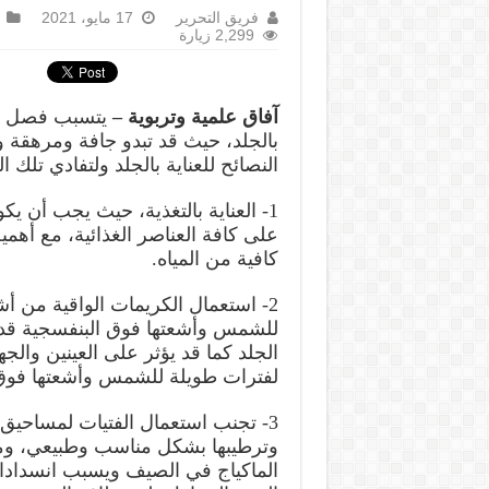
فريق التحرير
17 مايو، 2021
2,299 زيارة
آفاق علمية وتربوية –
يتسبب فصل ال
بالجلد، حيث قد تبدو جافة ومرهقة و
النصائح للعناية بالجلد ولتفادي تلك
1- العناية بالتغذية، حيث يجب أن يكو
على كافة العناصر الغذائية، مع أهم
كافية من المياه.
2- استعمال الكريمات الواقية من 
للشمس وأشعتها فوق البنفسجية 
الجلد كما قد يؤثر على العينين والج
لفترات طويلة للشمس وأشعتها فوق 
3- تجنب استعمال الفتيات لمساحيق ا
وترطيبها بشكل مناسب وطبيعي، وم
الماكياج في الصيف ويسبب انسدادا 