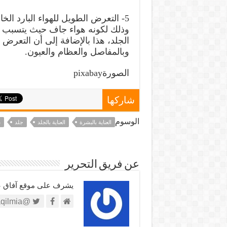
5- التعرض الطويل للهواء البارد ا
وذلك لكونه هواء جاف حيث يتسبب ف
الجلد، هذا بالإضافة إلى أن التعرض 
وبالمفاصل والعظام والعيون.
الصورةpixabay
شاركها
الوسوم
العناية بالبشرة
العناية بالجلد
جلد
ص
عن فريق التحرير
يشرف على موقع آفاق علم
@https://twitter.com/afaqilmia