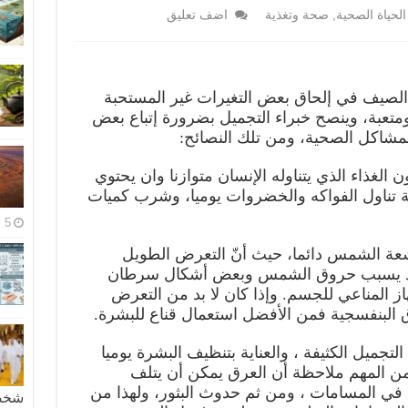
الحياة الصحية
,
صحة وتغذية
اضف تعليق
صيف في إلحاق بعض التغيرات غير المستحبة
متعبة، وينصح خبراء التجميل بضرورة إتباع بعض
 المشاكل الصحية، ومن تلك النصائح:
ن الغذاء الذي يتناوله الإنسان متوازنا وان يحتوي
ية تناول الفواكه والخضروات يوميا، وشرب كميات
5 مايو، 2026
أشعة الشمس دائما، حيث أنّ التعرض الطويل
قد يسبب حروق الشمس وبعض أشكال سرطان
هاز المناعي للجسم. وإذا كان لا بد من التعرض
البنفسجية فمن الأفضل استعمال قناع للبشرة.
لتجميل الكثيفة ، والعناية بتنظيف البشرة يوميا
ن المهم ملاحظة أن العرق يمكن أن يتلف
في المسامات ، ومن ثم حدوث البثور، ولهذا من
شخصية