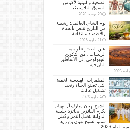
الصحية والبيئية لأكياس
التسوق البلاستيكية
20 يونيو، 2026
يوم الشاي العالمي: رشفـة
من التاريخ تنبض بالحياة
والاقتصاد والثقافة
21 مايو، 2026
عين الصحراء أو بنية
الريشات.. من التكوين
الجيولوجي إلى الأساطير
التاريخية
المبلمرات: الهندسة الخفية
التي تصنع الحياة وتعيد
تشكيل عالمنا
4 مايو، 2026
الشيخ نهيان مبارك آل نهيان
يكرم الفائزين بجائزة خليفة
الدولية لنخيل التمر و يُعلن
سمو الشيخ نهيان بن زايد
 العام 2026