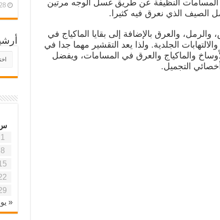
 المسامات النظيفة عن طريق غسل الوجه مرتين
28 أبريل، 26
 الصيف الذي نعرق فيه كثيرا.
لرمل، والعرق بالإضافة إلى بقايا الماكياج في
أرشي
التهابات الجلدية. ولذا يعد التقشير مهما جدا في
أوساخ والماكياج والعرق في المسامات، ويفضل
أرش
موقع
أخصائي التجميل.
آفاق
علمي
وتربو
س
1
8
15
22
29
« يون