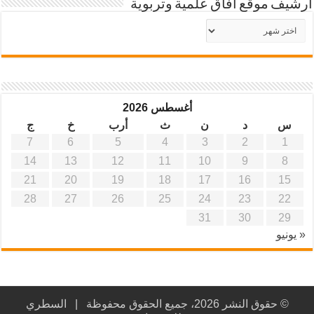
أرشيف موقع آفاق علمية وتربوية
أرشيف
موقع
آفاق
علمية
وتربوية
أغسطس 2026
س
د
ن
ث
أرب
خ
ج
7
6
5
4
3
2
1
14
13
12
11
10
9
8
21
20
19
18
17
16
15
28
27
26
25
24
23
22
31
30
29
« يونيو
© حقوق النشر 2026، جميع الحقوق محفوظة |
السطري