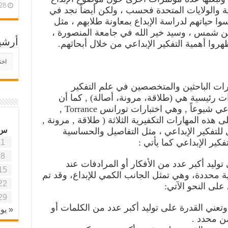
28 أبريل، 26
ية والولايات المتحدة فحسب ، ولكن أيضاً نجد في
وا حياتهم لدراسة الإبداع بمعاونة طلابهم ، مثل
ين شمس ، وسيد خير الله في جامعة المنصورة ،
أرشي
روا أهمية التفكير الإبداعي من خلال أبحاثهم.
أرش
موقع
آفاق
ات الباحثين والمتخصصين في علم التفكير
علمي
وتربو
ت رئيسية هي (طلاقة، مرونة، أصالة) , كما أن
مراجعة لأكثر اختبارات التفكير الإبداعي شيوعاً , وهي اختبارات تورانس Torrance ,
يلفورد Guilford تؤكد على هذه المهارات التكفيرية الثلاثة ( طلاقة , مرونة ,
س
 للتفكير الإبداعي ، مثل التفاصيل والحساسية
ير الإبداعي كما يأتي :
1
8
القدرة على توليد أكبر عدد من الأفكار أو المرادفات عند
15
ية محددة، وهي تمثل الجانب الكمي للإبداع، وقد تم
22
على النحو الآتي:
29
وتعني القدرة على توليد أكبر عدد من الكلمات أو
« يون
ن محدد .