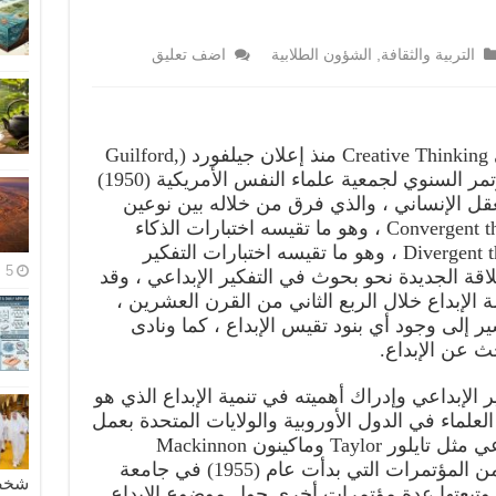
التربية والثقافة
,
الشؤون الطلابية
اضف تعليق
بدأ الاهتمام بدراسة التفكير الإبداعي Creative Thinking منذ إعلان جيلفورد (Guilford,
1950) في خطابة الافتتاحي في المؤتمر السنوي لجمعية علماء النفس الأمريكية (1950)
عقل الإنساني ، والذي فرق من خلاله بين نوعين
من التفكير: التفكير التقاربي Convergent thinking ، وهو ما تقيسه اختبارات الذكاء
التقليدية ، والتفكير التباعدي Divergent thinking ، وهو ما تقيسه اختبارات التفكير
5 مايو، 2026
لاقة الجديدة نحو بحوث في التفكير الإبداعي ، وقد
الإبداع خلال الربع الثاني من القرن العشرين ،
ر إلى وجود أي بنود تقيس الإبداع ، كما ونادى
ث عن الإبداع.
ير الإبداعي وإدراك أهميته في تنمية الإبداع الذي هو
العلماء في الدول الأوروبية والولايات المتحدة بعمل
دراسات حول الإبداع والتفكير الإبداعي مثل تايلور Taylor وماكينون Mackinnon
وتورانسTorrance ، وعقدت الكثير من المؤتمرات التي بدأت عام (1955) في جامعة
شخصية
يكية وتبعتها عدة مؤتمرات أخرى حول موضوع الإبداع