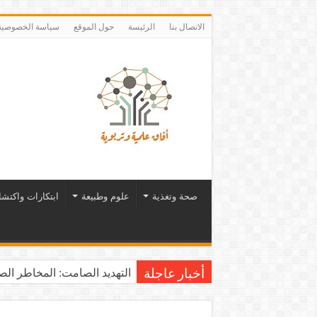
الاتصال بنا
الرئيسة
حول الموقع
سياسة الخصوصية
صحة وتغذية
علوم وطبيعة
ابتكارات واكتش
التهديد الصامت: المخاطر الصح
أخبار عاجلة