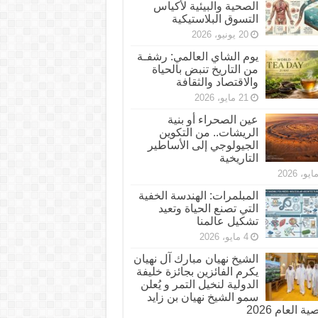
الصحية والبيئية لأكياس
التسوق البلاستيكية
20 يونيو، 2026
يوم الشاي العالمي: رشفـة
من التاريخ تنبض بالحياة
والاقتصاد والثقافة
21 مايو، 2026
عين الصحراء أو بنية
الريشات.. من التكوين
الجيولوجي إلى الأساطير
التاريخية
المبلمرات: الهندسة الخفية
التي تصنع الحياة وتعيد
تشكيل عالمنا
4 مايو، 2026
الشيخ نهيان مبارك آل نهيان
يكرم الفائزين بجائزة خليفة
الدولية لنخيل التمر و يُعلن
سمو الشيخ نهيان بن زايد
 العام 2026