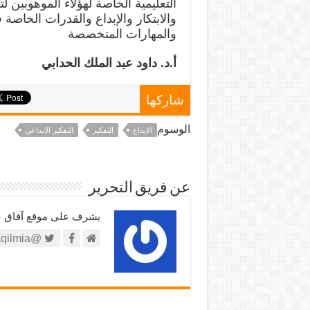
التعليمية الخاصة لهؤلاء الموهوبين 
والابتكار والإبداع والقدرات الخاصة 
والمهارات المتخصصة
أ.د. داود عبد الملك الحدابي
شاركها
الوسوم
الابداع
التفكير
التفكير الابداعي
عن فريق التحرير
يشرف على موقع آفاق علم
@https://twitter.com/afaqilmia