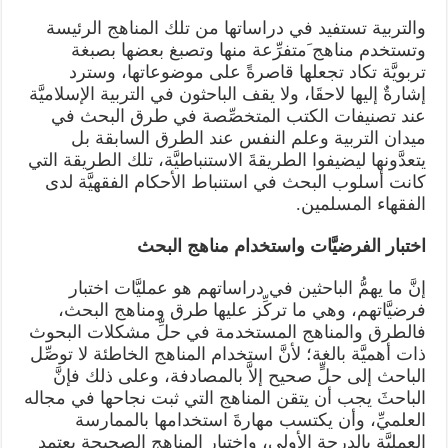
والتربية تستفيد في دراساتها من تلك المناهج الرئيسة
وتستخدم مناهج َمتفرِّعة منها وتصبغ بعضها بصبغة
تربويَّة تكاد تجعلها قاصرةً على موضوعاتها، وسترد
إشارةٌ إليها لاحقَا، ولا يقف الباحثون في التربية الإسلاميَّة
عند تصنيفات الكتب المتخصِّصة في طرق البحث في
ميدان التربية وعلم النفس عند الطرق السابقة بل
يتعدَّونها ليضيفوا الطريقةَ الاستنباطيَّة، تلك الطريقة التي
كانت أسلوب البحث في استنباط الأحكام الفقهيَّة لدى
الفقهاء المسلمين.
اختبار الفرضيَّات واستخدام مناهج البحث
إنَّ ما يهمُّ الباحثين في دراساتهم هو عمليَّات اختبار
فرضيَّاتهم، وهي ما تركِّز عليها طرق ومناهج البحث،
فالطرق والمناهج المستخدمة في حلِّ مشكلات البحوث
ذات أهميَّة بالغة؛ لأنَّ استخدام المناهج الخاطئة لا توصِّل
الباحث إلى حلٍّ صحيح إلاَّ بالمصادفة، وعلى ذلك فإنَّ
الباحثَ يجب أن يتقن المناهج التي ثبت نجاحها في مجاله
العلميِّ، وأن يكتسب مهارةَ استخدامها بالممارسة
العمليَّة بالدرجة الأولى، واختيار المناهج الصحيحة يعتمد