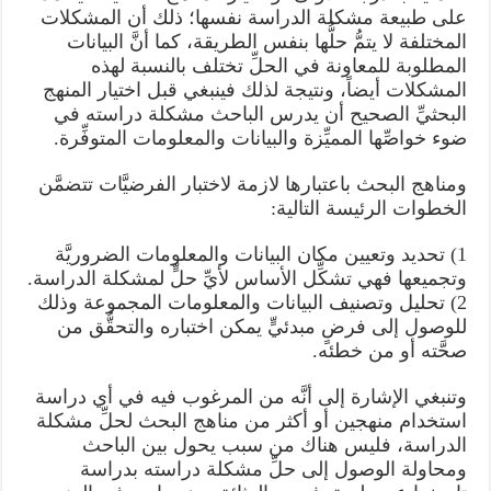
على طبيعة مشكلة الدراسة نفسها؛ ذلك أن المشكلات
المختلفة لا يتمُّ حلُّها بنفس الطريقة، كما أنَّ البيانات
المطلوبة للمعاونة في الحلِّ تختلف بالنسبة لهذه
المشكلات أيضاً، ونتيجة لذلك فينبغي قبل اختيار المنهج
البحثيِّ الصحيح أن يدرس الباحث مشكلة دراسته في
ضوء خواصِّها المميِّزة والبيانات والمعلومات المتوفِّرة.
ومناهج البحث باعتبارها لازمة لاختبار الفرضيَّات تتضمَّن
الخطوات الرئيسة التالية:
1) تحديد وتعيين مكان البيانات والمعلومات الضروريَّة
وتجميعها فهي تشكِّل الأساس لأيِّ حلٍّ لمشكلة الدراسة.
2) تحليل وتصنيف البيانات والمعلومات المجموعة وذلك
للوصول إلى فرضٍ مبدئيٍّ يمكن اختباره والتحقُّق من
صحَّته أو من خطئه.
وتنبغي الإشارة إلى أنَّه من المرغوب فيه في أي دراسة
استخدام منهجين أو أكثر من مناهج البحث لحلِّ مشكلة
الدراسة، فليس هناك من سبب يحول بين الباحث
ومحاولة الوصول إلى حلِّ مشكلة دراسته بدراسة