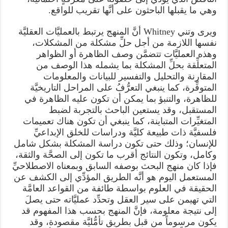
وهي ما يقبلها الباحثون على أنَّها تقريب للواقع.
ويرى وتني Whitney أنَّ المنهج يرتبط بالعمليَّات العقليَّة
نفسها اللازمة من أجل حلِّ مشكلة من المشكلات،
وهذه العمليَّات تتضمَّن وصف الظاهرة أو الظواهر
المتعلِّقة بحلِّ المشكلة بما يشمله هذا الوصف من
المقارنة والتحليل والتفسير للبيانات والمعلومات
المتوفِّرة، كما ينبغي التعرُّفُ على المراحل التاريخيَّة
للظاهرة، والتنبؤ بما يمكن أن تكون عليه الظاهرة في
المستقبل، وقد يستعين الباحث بالتجربة لضبط
المتغيِّرات المتباينة، كما ينبغي أن تكون هناك تعميمات
فلسفيَّة ذات طبيعة كليَّة ودراسات للخلق الإبداعيِّ
للإنسان؛ وذلك حتى تكون دراسة المشكلة بشكل شامل
وكامل، وتكون النتائج أقرب ما تكون إلى الصحَّة والثقة،
فإذا كان منهج البحث بوصفه السابق وبمعناه الاصطلاحيِّ
المستعمل اليوم هو أنَّه الطريق المؤدِّي إلى الكشف عن
الحقيقة في العلوم بواسطة طائفة من القواعد العامَّة
التي تهيمن على سير العقل وتحدِّد عمليَّاته حتى يصلَ
إلى نتيجة معلومة، فإنَّ المنهج بحسب هذا المفهوم قد
يكون مرسوماً من قبل بطريق تأمُّليَّة مقصودة، وقد