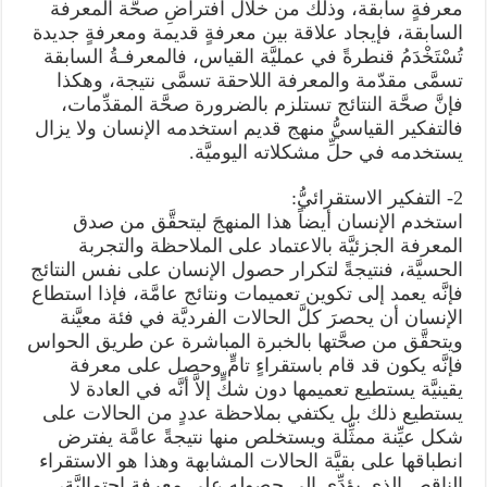
معرفةٍ سابقة، وذلك من خلال افتراضِ صحَّة المعرفة
السابقة، فإيجاد علاقة بين معرفةٍ قديمة ومعرفةٍ جديدة
تُسْتَخْدَمُ قنطرةً في عمليَّة القياس، فالمعرفـةُ السابقة
تسمَّى مقدّمة والمعرفة اللاحقة تسمَّى نتيجة، وهكذا
فإنَّ صحَّة النتائج تستلزم بالضرورة صحَّة المقدِّمات،
فالتفكير القياسيُّ منهج قديم استخدمه الإنسان ولا يزال
يستخدمه في حلِّ مشكلاته اليوميَّة.
2- التفكير الاستقرائيُّ:
استخدم الإنسان أيضاً هذا المنهجَ ليتحقَّق من صدق
المعرفة الجزئيَّة بالاعتماد على الملاحظة والتجربة
الحسيَّة، فنتيجةً لتكرار حصول الإنسان على نفس النتائج
فإنَّه يعمد إلى تكوين تعميمات ونتائج عامَّة، فإذا استطاع
الإنسان أن يحصرَ كلَّ الحالات الفرديَّة في فئة معيَّنة
ويتحقَّق من صحَّتها بالخبرة المباشرة عن طريق الحواس
فإنَّه يكون قد قام باستقراءٍ تامٍّ وحصل على معرفة
يقينيَّة يستطيع تعميمها دون شكٍّ إلاَّ أنَّه في العادة لا
يستطيع ذلك بل يكتفي بملاحظة عددٍ من الحالات على
شكل عيِّنة ممثِّلة ويستخلص منها نتيجةً عامَّة يفترض
انطباقها على بقيَّة الحالات المشابهة وهذا هو الاستقراء
الناقص الذي يؤدِّي إلى حصوله على معرفةٍ احتماليَّة،