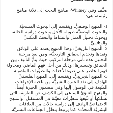
صنَّف وتني Whitney، مناهج البحث إلى ثلاثة مناهج
رئيسة، هي:
1- المنهج الوصفيُّ: وينقسم إلى البحوث المسحيَّة
والبحوث الوصفيَّة طويلة الأجل وبحوث دراسة الحالة،
وبحوث تحليل العمل والنشاط والبحث المكتبيِّ
والوثائقيِّ.
2- المنهج التاريخيُّ: وهذا المنهج يعتمد على الوثائق
ونقدها وتحديد الحقائق التاريخيَّة، ومن بعد مرحلة
التحليل هذه تأتي مرحلة التركيب حيث يتمُّ التأليف بين
الحقائق وتفسيرها؛ وذلك من أجل فهم الماضي ومحاولة
فهم الحاضر على ضوء الأحداث والتطوُّرات الماضيـة.
3- المنهج التجريبيُّ: وينقسم إلى: المنهج الفلسفيِّ
الهادف إلى نقد الخبرة البشريَّة من ناحية الإجراءات
المتَّبعة في الوصول إليها وفي مضمون الخبرة أيضاً،
والمنهج التنبؤيِّ الساعي إلى الكشف عن الطريقة التي
تسلكها أو تتَّبعها متغيِّراتٌ معيَّنة في المستقبل، والمنهج
الاجتماعيِّ الهادف إلى دراسة حالات من العلاقات
البشريَّة المحدَّدة كما يرتبط بتطوُّر الجماعات البشريَّة.