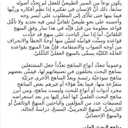
يكون نوعاً من السير الطبيعيِّ للعقل لم تحدَّد أصوله
سابقاً، ذلك أنَّ الإنسان في تفكيره إذا نظَّم أفكاره ورتَّبها
فيما بينها حتى تتأدَّى إلى المطلوب على أيسر وجه
وأحسنه على نحوٍ طبيعيٍّ تلقائيٍّ ليس فيه تحديد ولا تأمُّل
قواعد معلومة من قبل فإنَّه في هذا سار وفق المنهج
التلقائيِّ، أما إذا سار الباحث على منهج قد حدِّدت
قواعده وسنَّت قوانينُه لتتبيَّن منها أوجهُ الخطأ والانحراف
من أوجه الصواب والاستقامة، فإنَّ هذا المنهج بقواعده
العامَّة الكليَّة يسمِّى بالمنهج العقليِّ التأمُّليّ.
وعموماً تتعدَّد أنواع المناهج تعدُّداً جعل المشتغلين
بمناهج البحث يختلفون في تصنيفاتهم لها، فيتبنَّى بعضهم
مناهج نموذجيَّة رئيسة ويعدُّ المناهج الأخرى جزئيَّة
متفرِّعة منها، فيما يعدُّ هؤلاء أو غيرهم بعض المناهج
مجرد أدوات أو أنواع للبحث وليست مناهج، ومن أبرز
مناهج البحث العلميِّ كما أشار إليها بدر بعد استعراضه
لتصنيفات عدد من المؤلِّفين والباحثين المنهجُ الوثائقيُّ أو
التاريخيُّ، المنهجُ التجريبيُّ، المسحُ، دراسةُ الحالة،
والمنهجُ الإحصائيُّ.
مناهج البحث العلمي