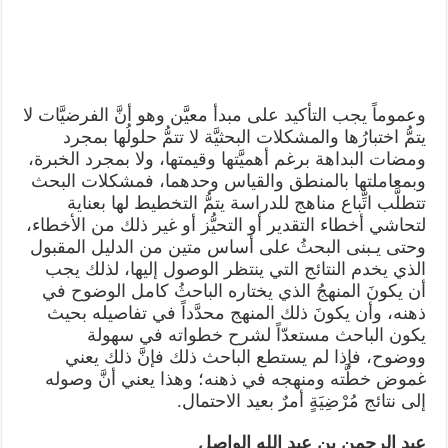
وعموماً يجب التأكيد على مبدأ معيَّن وهو أنَّ الفرضيَّات لا
يتمُّ اختبارُها والمشكلات البحثيَّة لا تتمُّ حلولُها بمجرد
ومضات البداهة برغم أهميَّتها وقيمتها، ولا بمجرد الخبرة،
وبمعاملتها بالمنطق والقياس وحدهما، فمشكلات البحث
تتطلَّب اتِّباع مناهج للدراسة يتمُّ التخطيط لها بعناية
لتحاشي أخطاء التقدير أو التحيُّز أو غير ذلك من الأخطاء،
وحتى يـبنى البحثُ على أساس متين من الدليل المقبول
الذي يخدم النتائج التي ينتظر الوصول إليها، لذلك يجب
أن يكونَ المنهجُ الذي يختاره الباحثُ كامل الوضوح في
ذهنه، وأن يكونَ ذلك المنهج محدَّداً في تفاصيله بحيث
يكون الباحث مستعدّاً لشرح خطواته في سهولة
ووضوح، فإذا لم يستطع الباحث ذلك فإنَّ ذلك يعني
غموض خطَّته ومنهجه في ذهنه؛ وهذا يعني أنَّ وصوله
إلى نتائج مُرْضِيَةٍ أمرٌ بعيد الاحتمال.
عبد الرحمن بن عبد الله الواصل