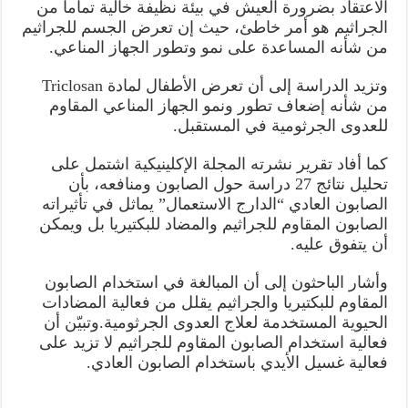
الاعتقاد بضرورة العيش في بيئة نظيفة خالية تماماً من
الجراثيم هو أمر خاطئ، حيث إن تعرض الجسم للجراثيم
من شأنه المساعدة على نمو وتطور الجهاز المناعي.
وتزيد الدراسة إلى أن تعرض الأطفال لمادة Triclosan
من شأنه إضعاف تطور ونمو الجهاز المناعي المقاوم
للعدوى الجرثومية في المستقبل.
كما أفاد تقرير نشرته المجلة الإكلينيكية اشتمل على
تحليل نتائج 27 دراسة حول الصابون ومنافعه، بأن
الصابون العادي “الدارج الاستعمال” يماثل في تأثيراته
الصابون المقاوم للجراثيم والمضاد للبكتيريا بل ويمكن
أن يتفوق عليه.
وأشار الباحثون إلى أن المبالغة في استخدام الصابون
المقاوم للبكتيريا والجراثيم يقلل من فعالية المضادات
الحيوية المستخدمة لعلاج العدوى الجرثومية.وتبيّن أن
فعالية استخدام الصابون المقاوم للجراثيم لا تزيد على
فعالية غسيل الأيدي باستخدام الصابون العادي.