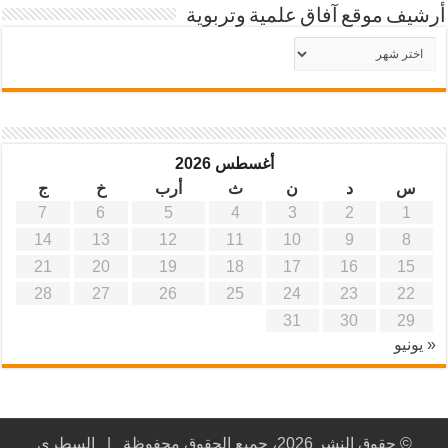
أرشيف موقع آفاق علمية وتربوية
أرشيف
موقع
آفاق
علمية
وتربوية
أغسطس 2026
س
د
ن
ث
أرب
خ
ج
7
6
5
4
3
2
1
14
13
12
11
10
9
8
21
20
19
18
17
16
15
28
27
26
25
24
23
22
31
30
29
« يونيو
© حقوق النشر 2026، جميع الحقوق محفوظة |
السطري